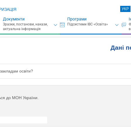
УКР
РИЗАЦІЯ
Документи
Програми
І
Дані п
 закладам освіти?
ься до МОН України.