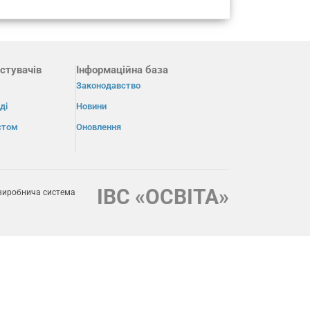
стувачів
Інформаційна база
Законодавство
ді
Новини
істом
Оновлення
ІВС «ОСВІТА»
виробнича система