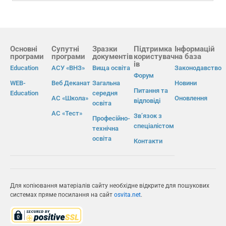
Основні
Супутні
Зразки
Підтримка
Інформацій
програми
програми
документів
користувач
на база
ів
Education
АСУ «ВНЗ»
Вища освіта
Законодавство
Форум
WEB-
Веб Деканат
Загальна
Новини
Питання та
Education
середня
АС «Школа»
Оновлення
відповіді
освіта
АС «Тест»
Зв’язок з
Професійно-
спеціалістом
технічна
освіта
Контакти
Для копіювання матеріалів сайту необхідне відкрите для пошукових
системах пряме посилання на сайт
osvita.net
.