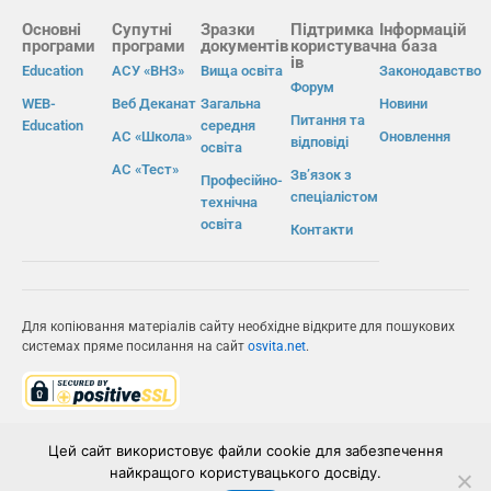
Основні
Супутні
Зразки
Підтримка
Інформацій
програми
програми
документів
користувач
на база
ів
Education
АСУ «ВНЗ»
Вища освіта
Законодавство
Форум
WEB-
Веб Деканат
Загальна
Новини
Питання та
Education
середня
АС «Школа»
Оновлення
відповіді
освіта
АС «Тест»
Зв’язок з
Професійно-
спеціалістом
технічна
освіта
Контакти
Для копіювання матеріалів сайту необхідне відкрите для пошукових
системах пряме посилання на сайт
osvita.net
.
© Інформаційно-виробнича система «Освіта» 2026.
Цей сайт використовує файли cookie для забезпечення
найкращого користувацького досвіду.
ІВС «ОСВІТА»