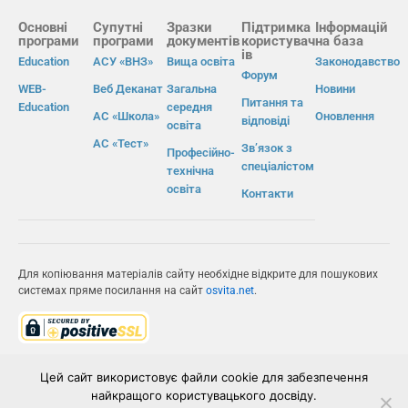
Основні
Супутні
Зразки
Підтримка
Інформацій
програми
програми
документів
користувач
на база
ів
Education
АСУ «ВНЗ»
Вища освіта
Законодавство
Форум
WEB-
Веб Деканат
Загальна
Новини
Питання та
Education
середня
АС «Школа»
Оновлення
відповіді
освіта
АС «Тест»
Зв’язок з
Професійно-
спеціалістом
технічна
освіта
Контакти
Для копіювання матеріалів сайту необхідне відкрите для пошукових
системах пряме посилання на сайт
osvita.net
.
© Інформаційно-виробнича система «Освіта» 2026.
Цей сайт використовує файли cookie для забезпечення
найкращого користувацького досвіду.
ІВС «ОСВІТА»