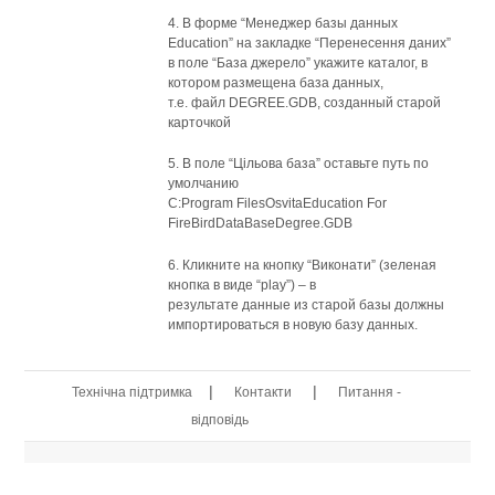
4. В форме “Менеджер базы данных
Education” на закладке “Перенесення даних”
в поле “База джерело” укажите каталог, в
котором размещена база данных,
т.е. файл DEGREE.GDB, созданный старой
карточкой
5. В поле “Цільова база” оставьте путь по
умолчанию
C:Program FilesOsvitaEducation For
FireBirdDataBaseDegree.GDB
6. Кликните на кнопку “Виконати” (зеленая
кнопка в виде “play”) – в
результате данные из старой базы должны
импортироваться в новую базу данных.
|
|
Технічна підтримка
Контакти
Питання -
відповідь