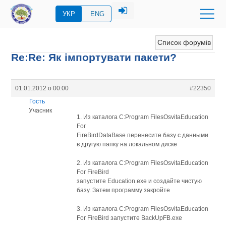
УКР
ENG
Список форумів
Re:Re: Як імпортувати пакети?
01.01.2012 о 00:00
#22350
Гость
Учасник
1. Из каталога C:Program FilesOsvitaEducation
For
FireBirdDataBase перенесите базу с данными
в другую папку на локальном диске
2. Из каталога C:Program FilesOsvitaEducation
For FireBird
запустите Education.exe и создайте чистую
базу. Затем программу закройте
3. Из каталога C:Program FilesOsvitaEducation
For FireBird запустите BackUpFB.exe