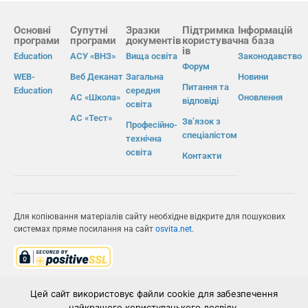
Основні
Супутні
Зразки
Підтримка
Інформацій
програми
програми
документів
користувач
на база
ів
Education
АСУ «ВНЗ»
Вища освіта
Законодавство
Форум
WEB-
Веб Деканат
Загальна
Новини
Питання та
Education
середня
АС «Школа»
Оновлення
відповіді
освіта
АС «Тест»
Зв’язок з
Професійно-
спеціалістом
технічна
освіта
Контакти
Для копіювання матеріалів сайту необхідне відкрите для пошукових
системах пряме посилання на сайт
osvita.net
.
© Інформаційно-виробнича система «Освіта» 2026.
Цей сайт використовує файли cookie для забезпечення
найкращого користувацького досвіду.