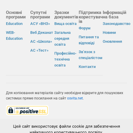
Основні
Супутні
Зразки
Підтримка
Інформацій
програми
програми
документів
користувач
на база
ів
Education
АСУ «ВНЗ»
Вища освіта
Законодавство
Форум
WEB-
Веб Деканат
Загальна
Новини
Питання та
Education
середня
АС «Школа»
Оновлення
відповіді
освіта
АС «Тест»
Зв’язок з
Професійно-
спеціалістом
технічна
освіта
Контакти
Для копіювання матеріалів сайту необхідне відкрите для пошукових
системах пряме посилання на сайт
osvita.net
.
© Інформаційно-виробнича система «Освіта» 2026.
Цей сайт використовує файли cookie для забезпечення
найкращого користувацького досвіду.