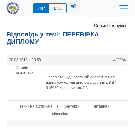
УКР
ENG
Список форумів
Відповідь у темі: ПЕРЕВIРКА
ДИПЛОМУ
20.08.2018 о 10:58
#30684
Анонім
Не активно
Перевірте будь ласка мій диплом. У базі
даних чомусь мій диплом відсутній ДВ ВК
016939 Колісніченко Л.В.
|
|
Технічна підтримка
Контакти
Питання -
відповідь