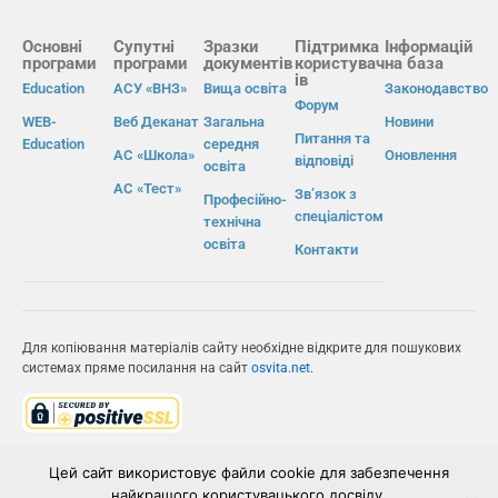
Основні
Супутні
Зразки
Підтримка
Інформацій
програми
програми
документів
користувач
на база
ів
Education
АСУ «ВНЗ»
Вища освіта
Законодавство
Форум
WEB-
Веб Деканат
Загальна
Новини
Питання та
Education
середня
АС «Школа»
Оновлення
відповіді
освіта
АС «Тест»
Зв’язок з
Професійно-
спеціалістом
технічна
освіта
Контакти
Для копіювання матеріалів сайту необхідне відкрите для пошукових
системах пряме посилання на сайт
osvita.net
.
© Інформаційно-виробнича система «Освіта» 2026.
Цей сайт використовує файли cookie для забезпечення
найкращого користувацького досвіду.