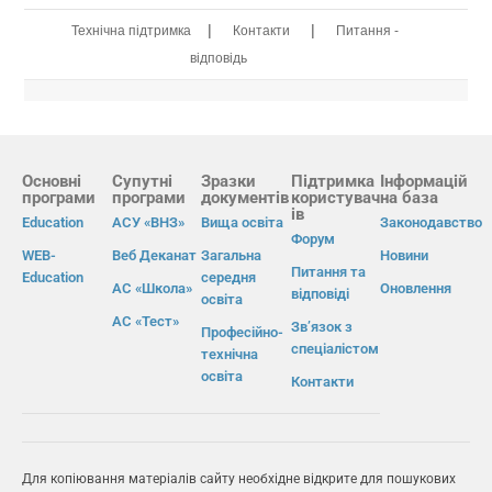
|
|
Технічна підтримка
Контакти
Питання -
відповідь
Основні
Супутні
Зразки
Підтримка
Інформацій
програми
програми
документів
користувач
на база
ів
Education
АСУ «ВНЗ»
Вища освіта
Законодавство
Форум
WEB-
Веб Деканат
Загальна
Новини
Питання та
Education
середня
АС «Школа»
Оновлення
відповіді
освіта
АС «Тест»
Зв’язок з
Професійно-
спеціалістом
технічна
освіта
Контакти
Для копіювання матеріалів сайту необхідне відкрите для пошукових