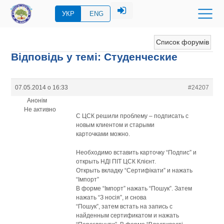
УКР
ENG
Список форумів
Відповідь у темі: Студенческие
07.05.2014 о 16:33
#24207
Анонім
Не активно
C ЦСК решили проблему – подписать с
новым клиентом и старыми
карточками можно.
Необходимо вставить карточку “Подпис” и
открыть НДІ ПІТ ЦСК Клієнт.
Открыть вкладку “Сертифікати” и нажать
“Імпорт”
В форме “Імпорт” нажать “Пошук”. Затем
нажать “З носія”, и снова
“Пошук”, затем встать на запись с
найденным сертификатом и нажать