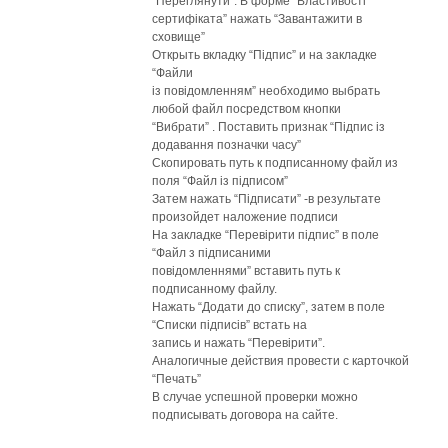
“Переглянути”. В форме “Властивості
сертифіката” нажать “Завантажити в
сховище”
Открыть вкладку “Підпис” и на закладке
“Файли
із повідомленням” необходимо выбрать
любой файл посредством кнопки
“Вибрати” . Поставить признак “Підпис із
додавання позначки часу”
Скопировать путь к подписанному файл из
поля “Файл із підписом”
Затем нажать “Підписати” -в результате
произойдет наложение подписи
На закладке “Перевірити підпис” в поле
“Файл з підписаними
повідомленнями” вставить путь к
подписанному файлу.
Нажать “Додати до списку”, затем в поле
“Списки підписів” встать на
запись и нажать “Перевірити”.
Аналогичные действия провести с карточкой
“Печать”
В случае успешной проверки можно
подписывать договора на сайте.