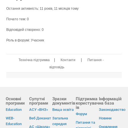
Остання активність: 11 років, 11 місяців тому
Почато тем: 0
Відповідей створено: 0
Роль в форумі: Учасник
|
|
Технічна підтримка
Контакти
Питання -
відповідь
Основні
Супутні
Зразки
Підтримка
Інформацій
програми
програми
документів
користувач
на база
ів
Education
АСУ «ВНЗ»
Вища освіта
Законодавство
Форум
WEB-
Веб Деканат
Загальна
Новини
Питання та
Education
середня
АС «Школа»
Оновлення