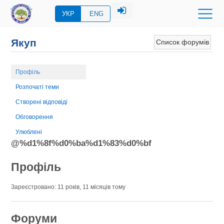
УКР
ENG
Якуп
Список форумів
Профіль
Розпочаті теми
Створені відповіді
Обговорення
Улюблені
@%d1%8f%d0%ba%d1%83%d0%bf
Профіль
Зареєстровано: 11 років, 11 місяців тому
Форуми