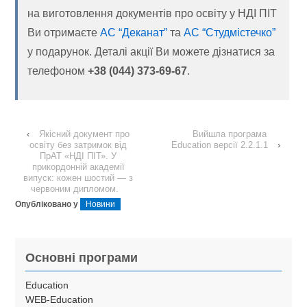
на виготовлення документів про освіту у НДІ ПІТ
Ви отримаєте
АС “Деканат”
та
АС “Студмістечко”
у подарунок. Деталі акції Ви можете дізнатися за
телефоном
+38 (044) 373-69-67
.
‹
Якісний документ про
Вийшла програма
освіту без затримок від
Education версії 2.2.1.1
›
ПрАТ «НДІ ПІТ». У
прикордонній академії
випуск: кожен шостий — з
червоним дипломом.
Опубліковано у
Новини
Основні програми
Education
WEB-Education