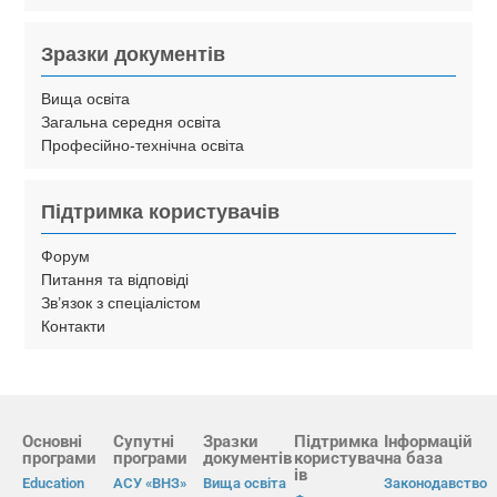
Зразки документів
Вища освіта
Загальна середня освіта
Професійно-технічна освіта
Підтримка користувачів
Форум
Питання та відповіді
Зв’язок з спеціалістом
Контакти
Основні
Супутні
Зразки
Підтримка
Інформацій
програми
програми
документів
користувач
на база
ів
Education
АСУ «ВНЗ»
Вища освіта
Законодавство