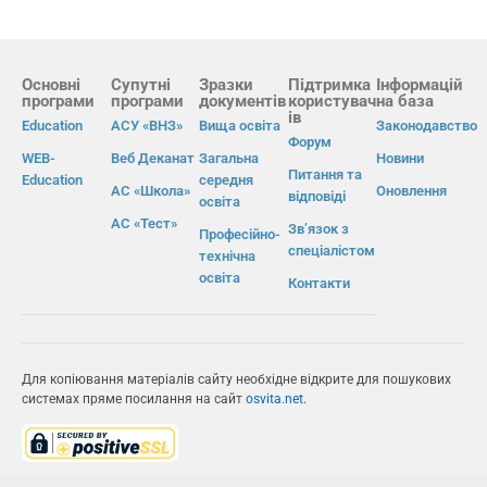
Основні
Супутні
Зразки
Підтримка
Інформацій
програми
програми
документів
користувач
на база
ів
Education
АСУ «ВНЗ»
Вища освіта
Законодавство
Форум
WEB-
Веб Деканат
Загальна
Новини
Питання та
Education
середня
АС «Школа»
Оновлення
відповіді
освіта
АС «Тест»
Зв’язок з
Професійно-
спеціалістом
технічна
освіта
Контакти
Для копіювання матеріалів сайту необхідне відкрите для пошукових
системах пряме посилання на сайт
osvita.net
.