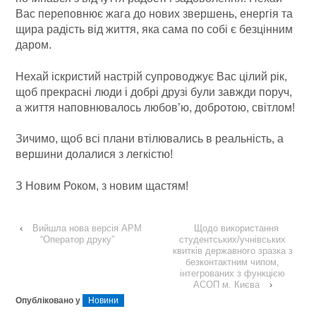
Вас переповнює жага до нових звершень, енергія та
щира радість від життя, яка сама по собі є безцінним
даром.
Нехай іскристий настрій супроводжує Вас цілий рік,
щоб прекрасні люди і добрі друзі були завжди поруч,
а життя наповнювалось любов’ю, добротою, світлом!
Зичимо, щоб всі плани втілювались в реальність, а
вершини долалися з легкістю!
З Новим Роком, з новим щастям!
‹
Вийшла нова версія АРМ
Щодо використання
“Оператор друку”
студентських/учнівських
квитків державного зразка з
безконтактним чипом,
інтегрованих з функцією
АСОП м. Києва
›
Опубліковано у
Новини