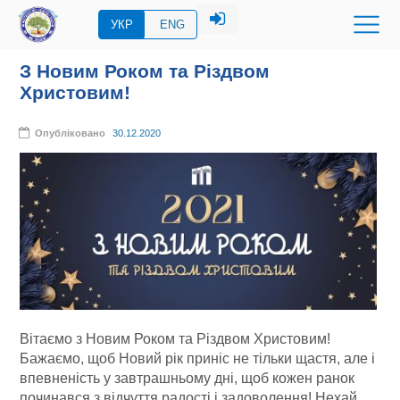
УКР
ENG
З Новим Роком та Різдвом
Христовим!
Опубліковано
30.12.2020
Вітаємо з Новим Роком та Різдвом Христовим!
Бажаємо, щоб Новий рік приніс не тільки щастя, але і
впевненість у завтрашньому дні, щоб кожен ранок
починався з відчуття радості і задоволення! Нехай