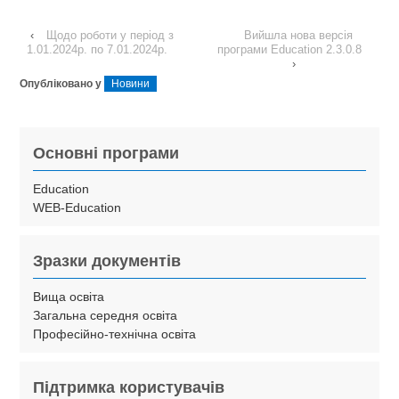
‹
Щодо роботи у період з
Вийшла нова версія
1.01.2024р. по 7.01.2024р.
програми Education 2.3.0.8
›
Опубліковано у
Новини
Основні програми
Education
WEB-Education
Зразки документів
Вища освіта
Загальна середня освіта
Професійно-технічна освіта
Підтримка користувачів