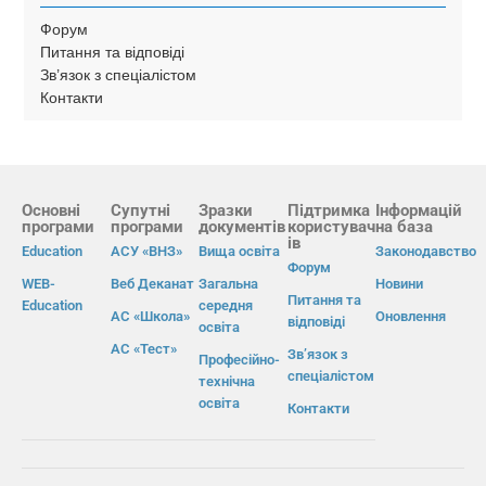
Форум
Питання та відповіді
Зв’язок з спеціалістом
Контакти
Основні
Супутні
Зразки
Підтримка
Інформацій
програми
програми
документів
користувач
на база
ів
Education
АСУ «ВНЗ»
Вища освіта
Законодавство
Форум
WEB-
Веб Деканат
Загальна
Новини
Питання та
Education
середня
АС «Школа»
Оновлення
відповіді
освіта
АС «Тест»
Зв’язок з
Професійно-
спеціалістом
технічна
освіта
Контакти