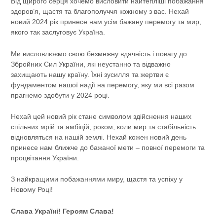
Від щирого серця хочемо висловити найтепліші побажання
здоров’я, щастя та благополуччя кожному з вас. Нехай
новий 2024 рік принесе нам усім бажану перемогу та мир,
якого так заслуговує Україна.
Ми висловлюємо свою безмежну вдячність і повагу до
Збройних Сил України, які неустанно та відважно
захищають нашу країну. Їхні зусилля та жертви є
фундаментом нашої надії на перемогу, яку ми всі разом
прагнемо здобути у 2024 році.
Нехай цей новий рік стане символом здійснення наших
спільних мрій та амбіцій, роком, коли мир та стабільність
відновляться на нашій землі. Нехай кожен новий день
принесе нам ближче до бажаної мети – повної перемоги та
процвітання України.
З найкращими побажаннями миру, щастя та успіху у
Новому Році!
Слава Україні! Героям Слава!