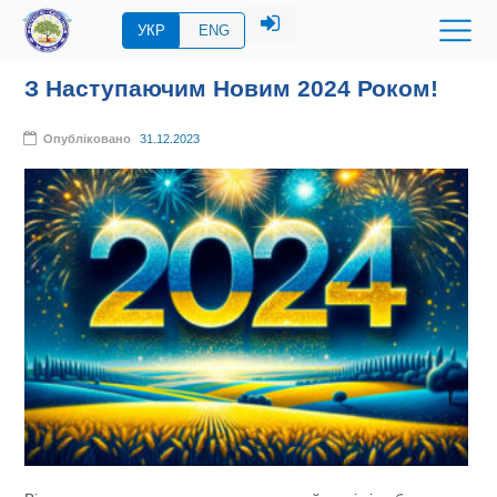
УКР
ENG
З Наступаючим Новим 2024 Роком!
Опубліковано
31.12.2023