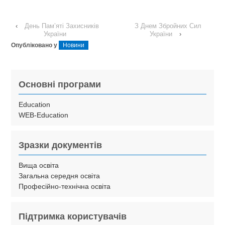
‹
День Пам’яті Захисників
З Днем Збройних Сил
України
України
›
Опубліковано у
Новини
Основні програми
Education
WEB-Education
Зразки документів
Вища освіта
Загальна середня освіта
Професійно-технічна освіта
Підтримка користувачів