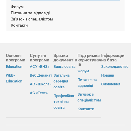
Форум
Питання та відповіді
Зв’язок з спеціалістом
Контакти
Основні
Супутні
Зразки
Підтримка
Інформацій
програми
програми
документів
користувач
на база
ів
Education
АСУ «ВНЗ»
Вища освіта
Законодавство
Форум
WEB-
Веб Деканат
Загальна
Новини
Питання та
Education
середня
АС «Школа»
Оновлення
відповіді
освіта
АС «Тест»
Зв’язок з
Професійно-
спеціалістом
технічна
освіта
Контакти