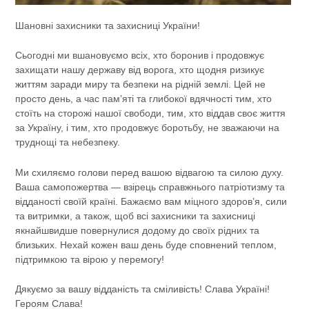
Шановні захисники та захисниці України!
Сьогодні ми вшановуємо всіх, хто боронив і продовжує
захищати нашу державу від ворога, хто щодня ризикує
життям заради миру та безпеки на рідній землі. Цей не
просто день, а час пам’яті та глибокої вдячності тим, хто
стоїть на сторожі нашої свободи, тим, хто віддав своє життя
за Україну, і тим, хто продовжує боротьбу, не зважаючи на
труднощі та небезпеку.
Ми схиляємо голови перед вашою відвагою та силою духу.
Ваша самопожертва — взірець справжнього патріотизму та
відданості своїй країні. Бажаємо вам міцного здоров’я, сили
та витримки, а також, щоб всі захисники та захисниці
якнайшвидше повернулися додому до своїх рідних та
близьких. Нехай кожен ваш день буде сповнений теплом,
підтримкою та вірою у перемогу!
Дякуємо за вашу відданість та сміливість! Слава Україні!
Героям Слава!