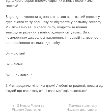
Від щирого серця вітаємо чарівних жінок з особливим
святом!
В цей день чоловіки відзначають ваш винятковий внесок у
суспільство та ту роль, яку ви відіграєте у розвитку всесвіту.
Ми визнаємо вашу красу, силу, мудрість та вміння
знаходити рішення в найскладніших ситуаціях. Ви є
невичерпним джерелом натхнення, інновацій та творчості,
що неоціненно важливо для світу.
Ви – сильні!
Ви – вільні!
Ви – неймовірні!
З Міжнародним жіночим днем! Любові та радості, поваги від
людей що вас оточують, і ваші мрії здійснюються!
‹
З Новим Роком та
Грамота колективу
Різдвом Христовим!
Науково-дослідного