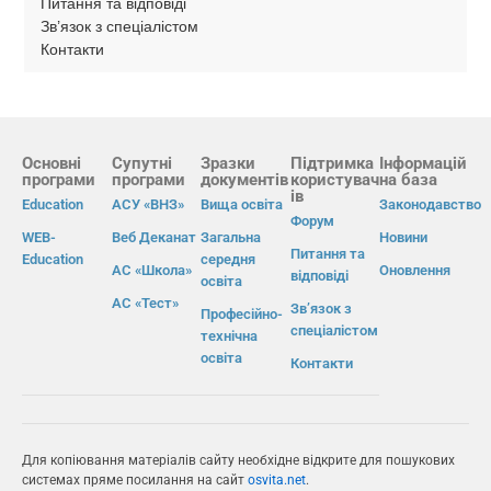
Питання та відповіді
Зв’язок з спеціалістом
Контакти
Основні
Супутні
Зразки
Підтримка
Інформацій
програми
програми
документів
користувач
на база
ів
Education
АСУ «ВНЗ»
Вища освіта
Законодавство
Форум
WEB-
Веб Деканат
Загальна
Новини
Питання та
Education
середня
АС «Школа»
Оновлення
відповіді
освіта
АС «Тест»
Зв’язок з
Професійно-
спеціалістом
технічна
освіта
Контакти
Для копіювання матеріалів сайту необхідне відкрите для пошукових
системах пряме посилання на сайт
osvita.net
.