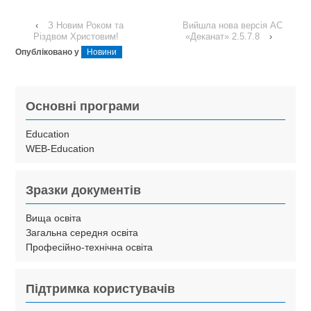
‹
З Новим Роком та
Вийшла нова версія АС
Різдвом Христовим!
«Деканат» 2.5.7.8
›
Опубліковано у
Новини
Основні програми
Education
WEB-Education
Зразки документів
Вища освіта
Загальна середня освіта
Професійно-технічна освіта
Підтримка користувачів