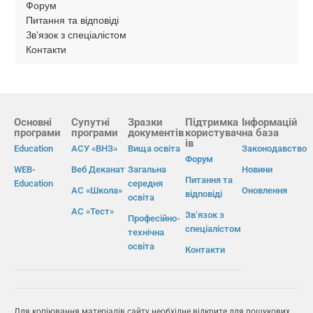
Форум
Питання та відповіді
Зв’язок з спеціалістом
Контакти
Основні
Супутні
Зразки
Підтримка
Інформацій
програми
програми
документів
користувач
на база
ів
Education
АСУ «ВНЗ»
Вища освіта
Законодавство
Форум
WEB-
Веб Деканат
Загальна
Новини
Питання та
Education
середня
АС «Школа»
Оновлення
відповіді
освіта
АС «Тест»
Зв’язок з
Професійно-
спеціалістом
технічна
освіта
Контакти
Для копіювання матеріалів сайту необхідне відкрите для пошукових