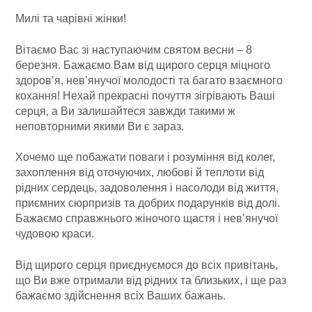
Милі та чарівні жінки!
Вітаємо Вас зі наступаючим святом весни – 8
березня. Бажаємо Вам від щирого серця міцного
здоров’я, нев’янучої молодості та багато взаємного
кохання! Нехай прекрасні почуття зігрівають Ваші
серця, а Ви залишайтеся завжди такими ж
неповторними якими Ви є зараз.
Хочемо ще побажати поваги і розуміння від колег,
захоплення від оточуючих, любові й теплоти від
рідних сердець, задоволення і насолоди від життя,
приємних сюрпризів та добрих подарунків від долі.
Бажаємо справжнього жіночого щастя і нев’янучої
чудовою краси.
Від щирого серця приєднуємося до всіх привітань,
що Ви вже отримали від рідних та близьких, і ще раз
бажаємо здійснення всіх Ваших бажань.