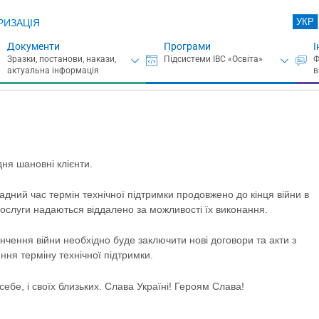
УКР
РИЗАЦІЯ
Документи
Програми
І
ня шановні клієнти.
адний час термін технічної підтримки продовжено до кінця війни в
Послуги надаються віддалено за можливості їх виконання.
інчення війни необхідно буде заключити нові договори та акти з
ня терміну технічної підтримки.
себе, і своїх близьких. Слава Україні! Героям Слава!