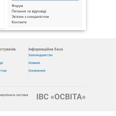
Форум
Питання та відповіді
Зв’язок з спеціалістом
Контакти
стувачів
Інформаційна база
Законодавство
ді
Новини
істом
Оновлення
ІВС «ОСВІТА»
виробнича система