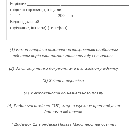
Керівник ______________ _____________________________
(підпис) (прізвище, ініціали)
“___”________________ 200__ р.
Відповідальний ______________________ _______________
(прізвище, ініціали) (телефон)
—————
(1) Кожна сторінка замовлення завіряється особистим
підписом керівника навчального закладу і печаткою.
(2) За статутними документами в знахідному відмінку.
(3) Згідно з ліцензією.
(4) У відповідності до навчального плану.
(5) Робиться помітка “ЗВ”, якщо випускник претендує на
диплом з відзнакою.
{ Додаток 12 в редакції Наказу Міністерства освіти і