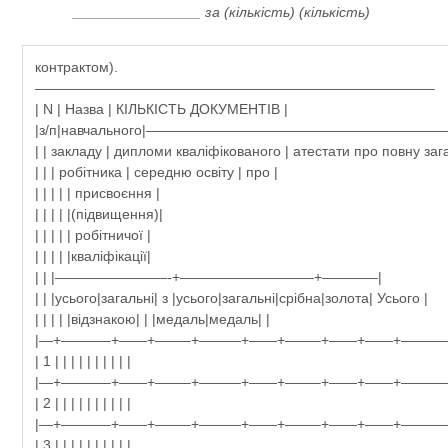
________________ за (кількість) (кількість)
контрактом).
————————————————————————————–
| N | Назва | КІЛЬКІСТЬ ДОКУМЕНТІВ |
|з/п|навчального|——————————————————————
| | закладу | дипломи кваліфікованого | атестати про повну зага
| | | робітника | середню освіту | про |
| | | | | присвоєння |
| | | | |(підвищення)|
| | | | | робітничої |
| | | | |кваліфікації|
| | |————————-+—————————–+————|
| | |усього|загальні| з |усього|загальні|срібна|золота| Усього |
| | | | |відзнакою| | |медаль|медаль| |
|—+———–+——+——–+———+——+——–+——+——+———
| 1 | | | | | | | | | |
|—+———–+——+——–+———+——+——–+——+——+———
| 2 | | | | | | | | | |
|—+———–+——+——–+———+——+——–+——+——+———
| 3 | | | | | | | | | |