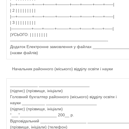
|—+———–+——+——–+———+——+——–+——+——|
| 2 | | | | | | | | |
|—+———–+——+——–+———+——+——–+——+——|
| 3 | | | | | | | | |
|—————+——+——–+———+——+——–+——+——|
|УСЬОГО: | | | | | | | |
————————————————————————-
Додаток Електронне замовлення у файлах _______________
(назви файлів)
Начальник районного (міського) відділу освіти і науки
____________ ______________________
(підпис) (прізвище, ініціали)
Головний бухгалтер районного (міського) відділу освіти і
науки __________ ______________________
(підпис) (прізвище, ініціали)
“___”________________ 200__ р.
Відповідальний ____________________ _________________
(прізвище, ініціали) (телефон)