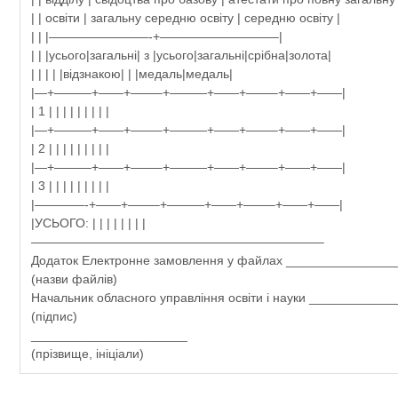
| | освіти | загальну середню освіту | середню освіту |
| | |————————-+—————————–|
| | |усього|загальні| з |усього|загальні|срібна|золота|
| | | | |відзнакою| | |медаль|медаль|
|—+———+——+——–+———+——+——–+——+——|
| 1 | | | | | | | | |
|—+———+——+——–+———+——+——–+——+——|
| 2 | | | | | | | | |
|—+———+——+——–+———+——+——–+——+——|
| 3 | | | | | | | | |
|————-+——+——–+———+——+——–+——+——|
|УСЬОГО: | | | | | | | |
———————————————————————–
Додаток Електронне замовлення у файлах _______________
(назви файлів)
Начальник обласного управління освіти і науки ____________
(підпис)
______________________
(прізвище, ініціали)