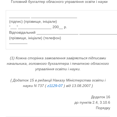
Головний бухгалтер обласного управління освіти і науки
__________ ______________________
(підпис) (прізвище, ініціали)
“___”________________ 200__ р.
Відповідальний ____________________ _________________
(прізвище, ініціали) (телефон)
—————
(1) Кожна сторінка замовлення завіряється підписами
начальника, головного бухгалтера і печаткою обласного
управління освіти і науки.
{ Додаток 15 в редакції Наказу Міністерства освіти і
науки N 737 (
z1129-07
) від 13.08.2007 }
Додаток 16
до пунктів 2.4, 3.10.6
Порядку