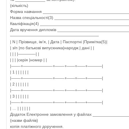
(кількість)
Форма навчання _____________________________________
Назва спеціальності(3) ________________________________
Кваліфікація(4) ______________________________________
Дата вручення дипломів ______________________________
——————————————————————
| N | Прізвище, ім’я, | Дата | Паспортні |Примітка(5)|
| з/п |по батькові випускника|народж.| дані | |
| | | |————-| |
| | | |серія |номер | |
|——-+———————-+——-+——+——+———–|
| 1 | | | | | |
|——-+———————-+——-+——+——+———–|
| 2 | | | | | |
|——-+———————-+——-+——+——+———–|
| 3 | | | | | |
|——-+———————-+——-+——+——+———–|
| … | | | | | |
Додаток Електронне замовлення у файлах _______________
(назви файлів)
копія платіжного доручення.