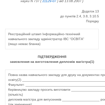
науки N 737 (
z1129-07
) від 13.08.2007 }
Додаток 13
до пунктів 2.4, 3.8, 3.10.5
Порядку
Реєстраційний штамп Інформаційно-технічний
навчального закладу адміністратор ІВС “ОСВІТА”
(якщо немає бланка)
ПІДТВЕРДЖЕННЯ
замовлення на виготовлення дипломів магістра(1)
Повна назва навчального закладу для друку на документах пр
освіту(2) ___________________________________________
Факультет: __________________________________________
Керівництво закладу просить виготовити _________________
(кількість)
дипломів магістра для випускників ____________________ рок
(рік закінчення)