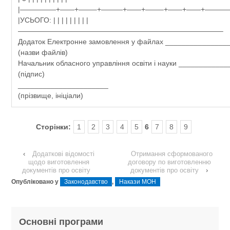
|—————+——+——–+———+——+——–+——+——+————
|УСЬОГО: | | | | | | | | |
————————————————————————————–
Додаток Електронне замовлення у файлах _______________
(назви файлів)
Начальник обласного управління освіти і науки ____________
(підпис)
______________________
(прізвище, ініціали)
Сторінки:
1
2
3
4
5
6
7
8
9
‹
Додаткові відомості
Отримання сформованого
щодо виготовлення
договору по виготовленню
документів про освіту
документів про освіту
›
Опубліковано у
Законодавство
,
Накази МОН
Основні програми