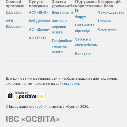
Основні
Супутні
Зразки
Підтримка
Інформацій
програми
програми
документів
користувач
на база
ів
Education
АСУ «ВНЗ»
Вища освіта
Законодавство
Форум
WEB-
Веб Деканат
Загальна
Новини
Питання та
Education
середня
АС «Школа»
Оновлення
відповіді
освіта
АС «Тест»
Зв’язок з
Професійно-
спеціалістом
технічна
освіта
Контакти
Для копіювання матеріалів сайту необхідне відкрите для пошукових
системах пряме посилання на сайт
osvita.net
.
© Інформаційно-виробнича система «Освіта» 2026.
ІВС «ОСВІТА»