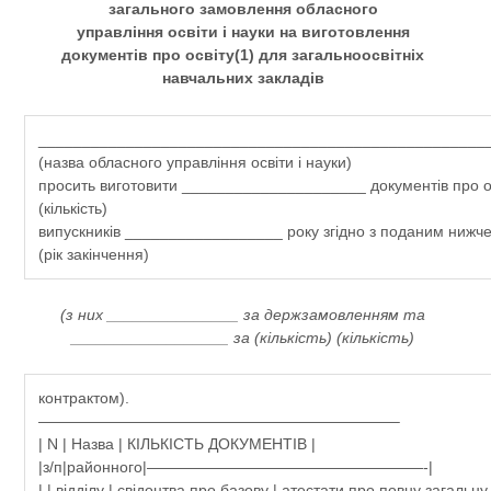
загального замовлення обласного
управління освіти і науки на виготовлення
документів про освіту(1) для загальноосвітніх
навчальних закладів
___________________________________________________
(назва обласного управління освіти і науки)
просить виготовити _____________________ документів про о
(кількість)
випускників __________________ року згідно з поданим нижч
(рік закінчення)
(з них _______________ за держзамовленням та
__________________ за (кількість) (кількість)
контрактом).
———————————————————————–
| N | Назва | КІЛЬКІСТЬ ДОКУМЕНТІВ |
|з/п|районного|——————————————————-|
| | відділу | свідоцтва про базову | атестати про повну загальну 