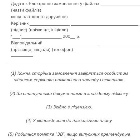
Додаток Електронне замовлення у файлах _______________
(назви файлів)
копія платіжного доручення.
Керівник ________________ ___________________________
(підпис) (прізвище, ініціали)
“___”________________ 200__ р.
Відповідальний ______________________ _______________
(прізвище, ініціали) (телефон)
—————
(1) Кожна сторінка замовлення завіряється особистим
підписом керівника навчального закладу і печаткою.
(2) За статутними документами в знахідному відмінку.
(3) Згідно з ліцензією.
(4) У відповідності до навчального плану.
(5) Робиться помітка “ЗВ”, якщо випускник претендує на