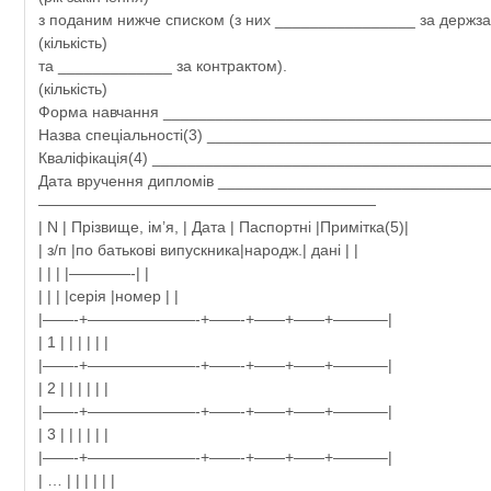
з поданим нижче списком (з них ________________ за держ
(кількість)
та _____________ за контрактом).
(кількість)
Форма навчання _____________________________________
Назва спеціальності(3) ________________________________
Кваліфікація(4) ______________________________________
Дата вручення дипломів ______________________________
——————————————————————
| N | Прізвище, ім’я, | Дата | Паспортні |Примітка(5)|
| з/п |по батькові випускника|народж.| дані | |
| | | |————-| |
| | | |серія |номер | |
|——-+———————-+——-+——+——+———–|
| 1 | | | | | |
|——-+———————-+——-+——+——+———–|
| 2 | | | | | |
|——-+———————-+——-+——+——+———–|
| 3 | | | | | |
|——-+———————-+——-+——+——+———–|
| … | | | | | |