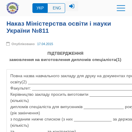
УКР
ENG
Наказ Міністерства освіти і науки
України №811
Опубліковано
17.04.2015
ПІДТВЕРДЖЕННЯ
замовлення на виготовлення дипломів спеціаліста(1)
Повна назва навчального закладу для друку на документах пр
освіту(2) ___________________________________________
Факультет: __________________________________________
Керівництво закладу просить виготовити _________________
(кількість)
дипломів спеціаліста для випускників _________________ року
(рік закінчення)
з поданим нижче списком (з них ________________ за держ
(кількість)
та _____________ за контрактом).