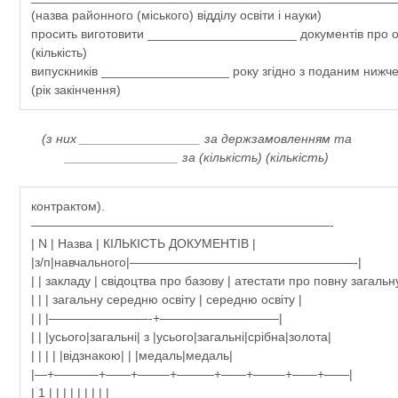
(назва районного (міського) відділу освіти і науки)
просить виготовити _____________________ документів про о
(кількість)
випускників __________________ року згідно з поданим нижч
(рік закінчення)
(з них _________________ за держзамовленням та
________________ за (кількість) (кількість)
контрактом).
————————————————————————-
| N | Назва | КІЛЬКІСТЬ ДОКУМЕНТІВ |
|з/п|навчального|——————————————————-|
| | закладу | свідоцтва про базову | атестати про повну загальну
| | | загальну середню освіту | середню освіту |
| | |————————-+—————————–|
| | |усього|загальні| з |усього|загальні|срібна|золота|
| | | | |відзнакою| | |медаль|медаль|
|—+———–+——+——–+———+——+——–+——+——|
| 1 | | | | | | | | |