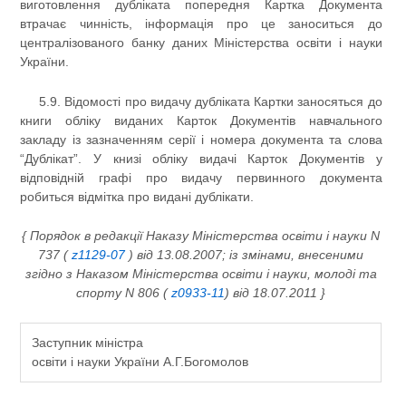
виготовлення дубліката попередня Картка Документа
втрачає чинність, інформація про це заноситься до
централізованого банку даних Міністерства освіти і науки
України.
5.9. Відомості про видачу дубліката Картки заносяться до
книги обліку виданих Карток Документів навчального
закладу із зазначенням серії і номера документа та слова
“Дублікат”. У книзі обліку видачі Карток Документів у
відповідній графі про видачу первинного документа
робиться відмітка про видані дублікати.
{ Порядок в редакції Наказу Міністерства освіти і науки N
737 (
z1129-07
) від 13.08.2007; із змінами, внесеними
згідно з Наказом Міністерства освіти і науки, молоді та
спорту N 806 (
z0933-11
) від 18.07.2011 }
Заступник міністра
освіти і науки України А.Г.Богомолов