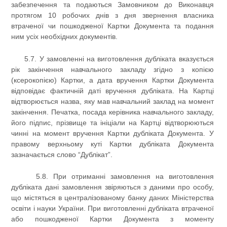
забезпечення та подаються Замовником до Виконавця
протягом 10 робочих днів з дня звернення власника
втраченої чи пошкодженої Картки Документа та подання
ним усіх необхідних документів.
5.7. У замовленні на виготовлення дубліката вказується
рік закінчення навчального закладу згідно з копією
(ксерокопією) Картки, а дата вручення Картки Документа
відповідає фактичній даті вручення дубліката. На Картці
відтворюється назва, яку мав навчальний заклад на момент
закінчення. Печатка, посада керівника навчального закладу,
його підпис, прізвище та ініціали на Картці відтворюються
чинні на момент вручення Картки дубліката Документа. У
правому верхньому куті Картки дубліката Документа
зазначається слово “Дублікат”.
5.8. При отриманні замовлення на виготовлення
дубліката дані замовлення звіряються з даними про особу,
що містяться в централізованому банку даних Міністерства
освіти і науки України. При виготовленні дубліката втраченої
або пошкодженої Картки Документа з моменту