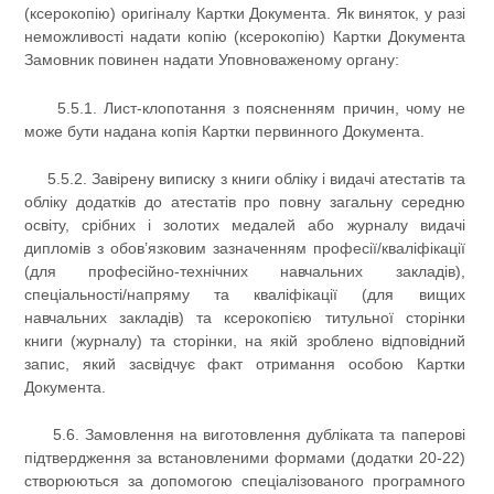
(ксерокопію) оригіналу Картки Документа. Як виняток, у разі
неможливості надати копію (ксерокопію) Картки Документа
Замовник повинен надати Уповноваженому органу:
5.5.1. Лист-клопотання з поясненням причин, чому не
може бути надана копія Картки первинного Документа.
5.5.2. Завірену виписку з книги обліку і видачі атестатів та
обліку додатків до атестатів про повну загальну середню
освіту, срібних і золотих медалей або журналу видачі
дипломів з обов’язковим зазначенням професії/кваліфікації
(для професійно-технічних навчальних закладів),
спеціальності/напряму та кваліфікації (для вищих
навчальних закладів) та ксерокопією титульної сторінки
книги (журналу) та сторінки, на якій зроблено відповідний
запис, який засвідчує факт отримання особою Картки
Документа.
5.6. Замовлення на виготовлення дубліката та паперові
підтвердження за встановленими формами (додатки 20-22)
створюються за допомогою спеціалізованого програмного