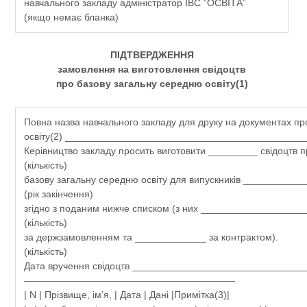
навчального закладу адміністратор ІВС “ОСВІТА”
(якщо немає бланка)
ПІДТВЕРДЖЕННЯ
замовлення на виготовлення свідоцтв
про базову загальну середню освіту(1)
Повна назва навчального закладу для друку на документах пр
освіту(2) ___________________________________________
Керівництво закладу просить виготовити _________ свідоцтв п
(кількість)
базову загальну середню освіту для випускників ___________
(рік закінчення)
згідно з поданим нижче списком (з них __________________
(кількість)
за держзамовленням та _____________ за контрактом).
(кількість)
Дата вручення свідоцтв _______________________________
——————————————————————
| N | Прізвище, ім’я, | Дата | Дані |Примітка(3)|