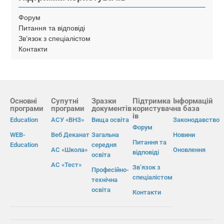
Форум
Питання та відповіді
Зв’язок з спеціалістом
Контакти
Основні
Супутні
Зразки
Підтримка
Інформацій
програми
програми
документів
користувач
на база
ів
Education
АСУ «ВНЗ»
Вища освіта
Законодавство
Форум
WEB-
Веб Деканат
Загальна
Новини
Питання та
Education
середня
АС «Школа»
Оновлення
відповіді
освіта
АС «Тест»
Зв’язок з
Професійно-
спеціалістом
технічна
освіта
Контакти