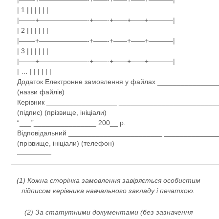
| 1 | | | | | |
|——-+———————-+——-+——+——+———–|
| 2 | | | | | |
|——-+———————-+——-+——+——+———–|
| 3 | | | | | |
|——-+———————-+——-+——+——+———–|
| … | | | | | |
Додаток Електронне замовлення у файлах _______________
(назви файлів)
Керівник __________________ _________________________
(підпис) (прізвище, ініціали)
“___”________________ 200__ р.
Відповідальний ________________________ _____________
(прізвище, ініціали) (телефон)
—————
(1) Кожна сторінка замовлення завіряється особистим
підписом керівника навчального закладу і печаткою.
(2) За статутними документами (без зазначення