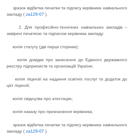
зразок відбитка печатки та підпису керівника навчального
закладу (
za129-07
).
2. Для професійно-технічних навчальних закладів –
завірені печаткою та підписом керівника закладу:
копія статуту (дві перші сторінки);
копія довідки про занесення до Єдиного державного
реєстру підприємств та організацій України;
копія ліцензії на надання освітніх послуг та додаток до
цієї ліцензії;
копія свідоцтва про атестацію;
копія наказу про призначення керівника;
зразок відбитка печатки та підпису керівника навчального
закладу (
za129-07
).