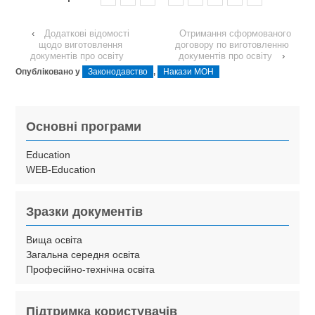
‹
Додаткові відомості
Отримання сформованого
щодо виготовлення
договору по виготовленню
документів про освіту
документів про освіту
›
Опубліковано у
Законодавство
,
Накази МОН
Основні програми
Education
WEB-Education
Зразки документів
Вища освіта
Загальна середня освіта
Професійно-технічна освіта
Підтримка користувачів