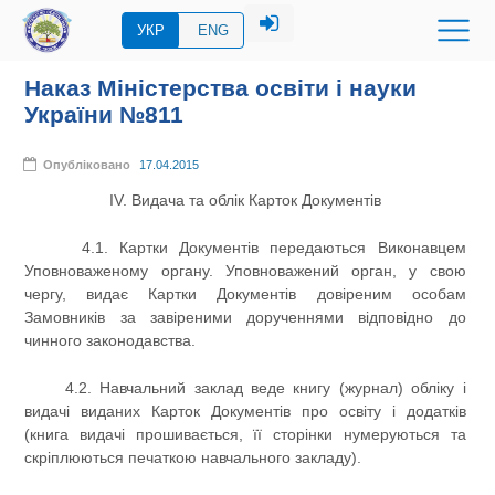
УКР
ENG
Наказ Міністерства освіти і науки
України №811
Опубліковано
17.04.2015
IV. Видача та облік Карток Документів
4.1. Картки Документів передаються Виконавцем
Уповноваженому органу. Уповноважений орган, у свою
чергу, видає Картки Документів довіреним особам
Замовників за завіреними дорученнями відповідно до
чинного законодавства.
4.2. Навчальний заклад веде книгу (журнал) обліку і
видачі виданих Карток Документів про освіту і додатків
(книга видачі прошивається, її сторінки нумеруються та
скріплюються печаткою навчального закладу).