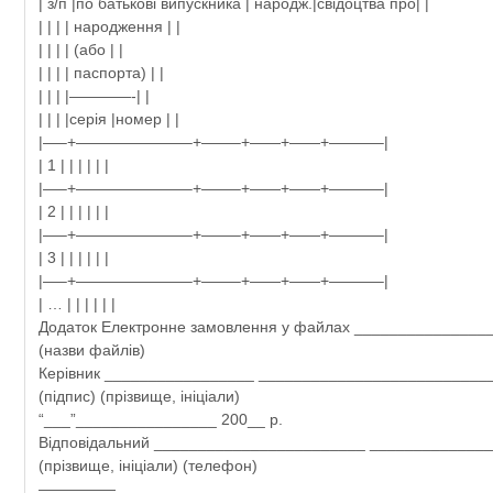
| з/п |по батькові випускника | народж.|свідоцтва про| |
| | | | народження | |
| | | | (або | |
| | | | паспорта) | |
| | | |————-| |
| | | |серія |номер | |
|—–+———————–+——–+——+——+———–|
| 1 | | | | | |
|—–+———————–+——–+——+——+———–|
| 2 | | | | | |
|—–+———————–+——–+——+——+———–|
| 3 | | | | | |
|—–+———————–+——–+——+——+———–|
| … | | | | | |
Додаток Електронне замовлення у файлах _______________
(назви файлів)
Керівник _________________ __________________________
(підпис) (прізвище, ініціали)
“___”________________ 200__ р.
Відповідальний ________________________ _____________
(прізвище, ініціали) (телефон)
—————