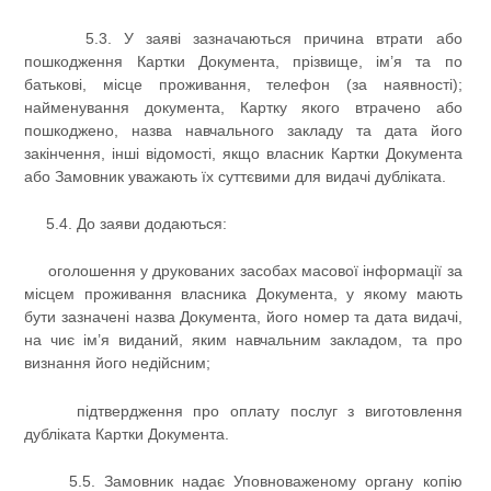
5.3. У заяві зазначаються причина втрати або
пошкодження Картки Документа, прізвище, ім’я та по
батькові, місце проживання, телефон (за наявності);
найменування документа, Картку якого втрачено або
пошкоджено, назва навчального закладу та дата його
закінчення, інші відомості, якщо власник Картки Документа
або Замовник уважають їх суттєвими для видачі дубліката.
5.4. До заяви додаються:
оголошення у друкованих засобах масової інформації за
місцем проживання власника Документа, у якому мають
бути зазначені назва Документа, його номер та дата видачі,
на чиє ім’я виданий, яким навчальним закладом, та про
визнання його недійсним;
підтвердження про оплату послуг з виготовлення
дубліката Картки Документа.
5.5. Замовник надає Уповноваженому органу копію