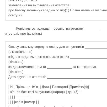
ПІДТВЕРДЖЕННЯ
замовлення на виготовлення атестатів
про базову загальну середню освіту(1)
Повна назва навчальног
освіту(2) ___________________________________________
Керівництво закладу просить виготовити ________
атестатів про (кількість)
базову загальну середню освіту для випускників ___________
(рік закінчення)
згідно з поданим нижче списком (з них __________________
(кількість)
за держзамовленням та _____________ за контрактом).
(кількість)
Дата вручення атестатів ______________________________
——————————————————————
| N | Прізвище, ім’я, | Дата | Паспортні |Примітка(4)|
| з/п |по батькові випускника|народж.| дані(3) | |
| | | |————-| |
| | | |серія |номер | |
|——-+———————-+——-+——+——+———–|