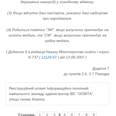
державних нагород) у знахідному відмінку.
(3) Якщо відсутні дані паспорта, указати дані свідоцтва
про народження.
(4) Робиться помітка “ЗМ”, якщо випускник претендує на
золоту медаль, та “СМ”, якщо випускник претендує на
срібну медаль.
{ Додаток 6 в редакції Наказу Міністерства освіти і науки
N 737 (
z1129-07
) від 13.08.2007 }
Додаток 7
до пунктів 2.4, 3.7 Порядку
Реєстраційний штамп Інформаційно-технічний
навчального закладу адміністратор ІВС “ОСВІТА”
(якщо немає бланка)
Сторінки:
1
2
3
4
5
6
7
8
9