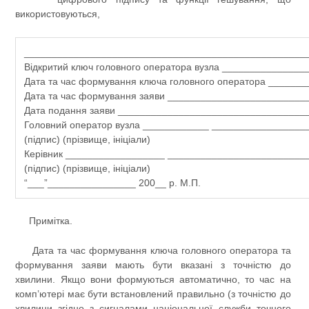
використовуються,
___________________________________________________
Відкритий ключ головного оператора вузла _______________
Дата та час формування ключа головного оператора _______
Дата та час формування заяви _________________________
Дата подання заяви __________________________________
Головний оператор вузла ____________ _________________
(підпис) (прізвище, ініціали)
Керівник __________________ _________________________
(підпис) (прізвище, ініціали)
“___”________________ 200__ р. М.П.
Примітка.
Дата та час формування ключа головного оператора та
формування заяви мають бути вказані з точністю до
хвилини. Якщо вони формуються автоматично, то час на
комп’ютері має бути встановлений правильно (з точністю до
хвилини згідно з сигналами національної служби точного