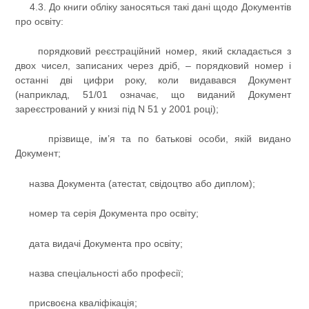
4.3. До книги обліку заносяться такі дані щодо Документів
про освіту:
порядковий реєстраційний номер, який складається з
двох чисел, записаних через дріб, – порядковий номер і
останні дві цифри року, коли видавався Документ
(наприклад, 51/01 означає, що виданий Документ
зареєстрований у книзі під N 51 у 2001 році);
прізвище, ім’я та по батькові особи, якій видано
Документ;
назва Документа (атестат, свідоцтво або диплом);
номер та серія Документа про освіту;
дата видачі Документа про освіту;
назва спеціальності або професії;
присвоєна кваліфікація;