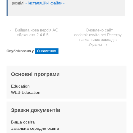
розділі
«Інсталяційні файли»
.
‹
Вийшла нова версія АС
Оновлено сайт
«Деканат» 2.4.6.5
dodatok.osvita.net Реєстру
навчальних закладів
України
›
Опубліковано у
Оновлення
Основні програми
Education
WEB-Education
Зразки документів
Вища освіта
Загальна середня освіта