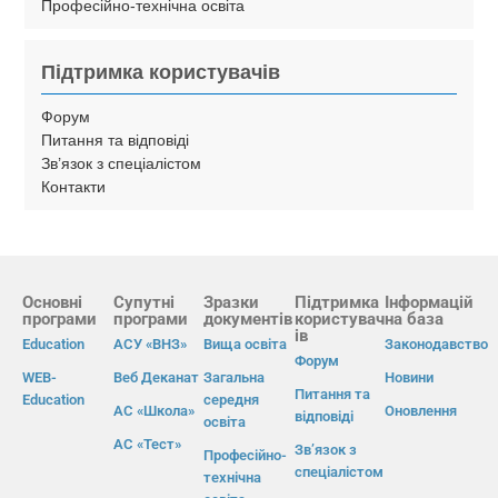
Професійно-технічна освіта
Підтримка користувачів
Форум
Питання та відповіді
Зв’язок з спеціалістом
Контакти
Основні
Супутні
Зразки
Підтримка
Інформацій
програми
програми
документів
користувач
на база
ів
Education
АСУ «ВНЗ»
Вища освіта
Законодавство
Форум
WEB-
Веб Деканат
Загальна
Новини
Питання та
Education
середня
АС «Школа»
Оновлення
відповіді
освіта
АС «Тест»
Зв’язок з
Професійно-
спеціалістом
технічна