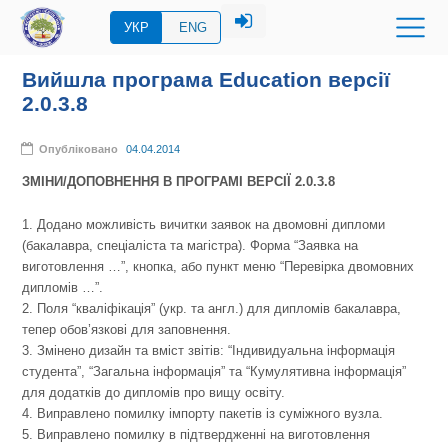
УКР
ENG
Вийшла програма Education версії
2.0.3.8
Опубліковано
04.04.2014
ЗМІНИ/ДОПОВНЕННЯ В ПРОГРАМІ ВЕРСІЇ 2.0.3.8
1. Додано можливість вичитки заявок на двомовні дипломи
(бакалавра, спеціаліста та магістра). Форма “Заявка на
виготовлення …”, кнопка, або пункт меню “Перевірка двомовних
дипломів …”.
2. Поля “кваліфікація” (укр. та англ.) для дипломів бакалавра,
тепер обов’язкові для заповнення.
3. Змінено дизайн та вміст звітів: “Індивидуальна інформація
студента”, “Загальна інформація” та “Кумулятивна інформація”
для додатків до дипломів про вищу освіту.
4. Виправлено помилку імпорту пакетів із суміжного вузла.
5. Виправлено помилку в підтвердженні на виготовлення