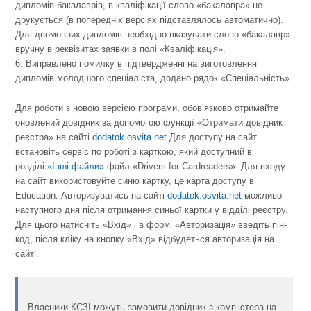
дипломів бакалаврів, в кваліфікації слово «бакалавра» не
друкується (в попередніх версіях підставлялось автоматично).
Для двомовних дипломів необхідно вказувати слово «бакалавр»
вручну в реквізитах заявки в полі «Кваліфікація».
6. Виправлено помилку в підтвердженні на виготовлення
дипломів молодшого спеціаліста, додано рядок «Спеціальність».
Для роботи з новою версією програми, обов’язково отримайте
оновлений довідник за допомогою функції «Отримати довідник
реєстра» на сайті
dodatok.osvita.net
Для доступу на сайт
встановіть сервіс по роботі з карткою, який доступний в
розділі
«Інші файли»
файл «Drivers for Cardreaders». Для входу
на сайт використовуйте синю картку, це карта доступу в
Education. Авторизуватись на сайті
dodatok.osvita.net
можливо
наступного дня після отримання синьої картки у відділі реєстру.
Для цього натисніть «Вхід» і в формі «Авторизація» введіть пін-
код, після кліку на кнопку «Вхід» відбудеться авторизація на
сайті.
Власники КСЗІ можуть замовити довідник з комп’ютера на