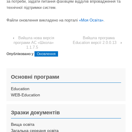
за потреби, задати питання фахівцям відділів впровадження та
технічної підтримки систем.
Файли оновлення викладено на порталі
«Моя Освіта»
.
‹
Вийшла нова версія
Вийшла програма
програми АС «Школа»
Education версії 2.0.0.13
›
1.1.7.5
Опубліковано у
Оновлення
Основні програми
Education
WEB-Education
Зразки документів
Вища освіта
Загальна середня освіта