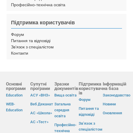
Професійно-технічна освіта
Підтримка користувачів
Форум
Питання та відповіді
Зв’язок з спеціалістом
Контакти
Основні
Супутні
Зразки
Підтримка
Інформацій
програми
програми
документів
користувач
на база
ів
Education
АСУ «ВНЗ»
Вища освіта
Законодавство
Форум
WEB-
Веб Деканат
Загальна
Новини
Питання та
Education
середня
АС «Школа»
Оновлення
відповіді
освіта
АС «Тест»
Зв’язок з
Професійно-
спеціалістом
технічна