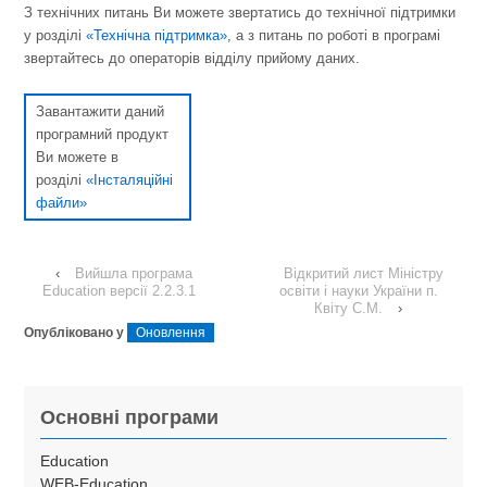
З технічних питань Ви можете звертатись до технічної підтримки
у розділі
«Технічна підтримка»
, а з питань по роботі в програмі
звертайтесь до операторів відділу прийому даних.
Завантажити даний
програмний продукт
Ви можете в
розділі
«Інсталяційні
файли»
‹
Вийшла програма
Відкритий лист Міністру
Education версії 2.2.3.1
освіти і науки України п.
Квіту С.М.
›
Опубліковано у
Оновлення
Основні програми
Education
WEB-Education