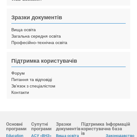
Зразки документів
Вища освіта
Загальна середня освіта
Професійно-технічна освіта
Підтримка користувачів
Форум
Питання та відповіді
Зв’язок з спеціалістом
Контакти
Основні
Супутні
Зразки
Підтримка
Інформацій
програми
програми
документів
користувач
на база
ів
Education
АСУ «ВНЗ»
Вища освіта
Законодавство