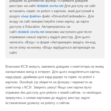
довідник за допомогою функції «Отримати довідник
реєстра» на сайті
dodatok.osvita.net
Для доступу на сайт
встановіть сервіс по роботі з карткою, який доступний в
розділі
«Інші файли»
файл «DriversforCardreaders». Для
входу на сайт використовуйте синю картку, це карта
доступу в Education. Авторизуватись на
сайті
dodatok.osvita.net
можливо наступного дня після
отримання синьої картки у відділі реєстру. Для цього
натисніть «Вхід» і в формі «Авторизація» введіть пін-код,
після кліку на кнопку «Вхід» відбудеться авторизація на
сайті.
Власники КСЗІ можуть замовити довідник з комп’ютера на якому
налаштовано вихід в інтернет. Для цього знадобляться картка,
кард-рідер, драйвери для кард-рідера та сервіс по роботі з
карткою. Dovidnyk.zip зберегти на флешку і перенести на
комп’ютер з КСЗІ. Зверніть увагу! Якщо сині картки було
отримано без доступу для роботи з новий сайтом, то необхідно
звернутись з синіми картками до відділу реєстру задля
встановлення дозволу на роботу з сайтом.