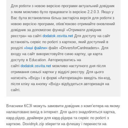
Для роботи з новою версією програми актуальний довідник
з яким можливо було працювати із версією 2.2.0.3. Якщо у
Вас була встановлена більш застаріла версія для роботи з
новою версією програми, обов’язково отримайте оновлений
довідник за допомогою функції «Отримати довідник
реєстра» на сайті
dodatok.osvita.net
Для доступу на сайт
встановіть сервіс по роботі з карткою, який доступний в
розділі
«Інші файли»
файл «DriversforCardreaders». Для
входу на сайт використовуйте синю картку, це карта
доступу в Education. Авторизуватись на
сайті
dodatok.osvita.net
можливо наступного дня після
отримання синьої картки у відділі реєстру. Для цього
натисніть «Вхід» і в формі «Авторизація» введіть пін-код,
після кліку на кнопку «Вхід» відбудеться авторизація на
сайті.
Власники КСЗІ можуть замовити довідник з комп’ютера на якому
налаштовано вихід в інтернет. Для цього знадобляться картка,
кард-рідер, драйвери для кард-рідера та сервіс по роботі з
карткою. Dovidnyk.zip зберегти на флешку і перенести на