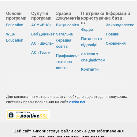
Основні
Супутні
Зразки
Підтримка
Інформацій
програми
програми
документів
користувач
на база
ів
Education
АСУ «ВНЗ»
Вища освіта
Законодавство
Форум
WEB-
Веб Деканат
Загальна
Новини
Питання та
Education
середня
АС «Школа»
Оновлення
відповіді
освіта
АС «Тест»
Зв’язок з
Професійно-
спеціалістом
технічна
освіта
Контакти
Для копіювання матеріалів сайту необхідне відкрите для пошукових
системах пряме посилання на сайт
osvita.net
.
© Інформаційно-виробнича система «Освіта» 2026.
Цей сайт використовує файли cookie для забезпечення