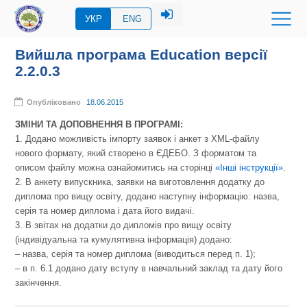
УКР
ENG
Вийшла програма Education версії
2.2.0.3
Опубліковано
18.06.2015
ЗМІНИ ТА ДОПОВНЕННЯ В ПРОГРАМІ:
1. Додано можливість імпорту заявок і анкет з XML-файлу
нового формату, який створено в ЄДЕБО. З форматом та
описом файлу можна ознайомитись на сторінці
«Інші інструкції»
.
2. В анкету випускника, заявки на виготовлення додатку до
диплома про вищу освіту, додано наступну інформацію: назва,
серія та номер диплома і дата його видачі.
3. В звітах на додатки до дипломів про вищу освіту
(індивідуальна та кумулятивна інформація) додано:
– назва, серія та номер диплома (виводиться перед п. 1);
– в п. 6.1 додано дату вступу в навчальний заклад та дату його
закінчення.