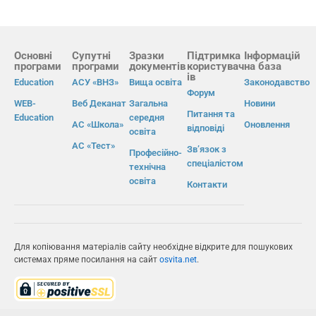
Основні
Супутні
Зразки
Підтримка
Інформацій
програми
програми
документів
користувач
на база
ів
Education
АСУ «ВНЗ»
Вища освіта
Законодавство
Форум
WEB-
Веб Деканат
Загальна
Новини
Питання та
Education
середня
АС «Школа»
Оновлення
відповіді
освіта
АС «Тест»
Зв’язок з
Професійно-
спеціалістом
технічна
освіта
Контакти
Для копіювання матеріалів сайту необхідне відкрите для пошукових
системах пряме посилання на сайт
osvita.net
.