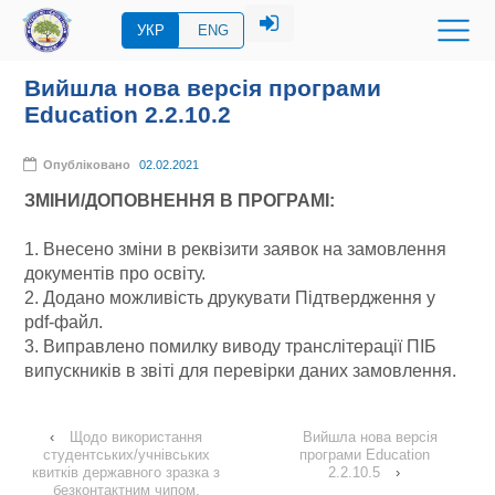
УКР
ENG
Вийшла нова версія програми
Education 2.2.10.2
Опубліковано
02.02.2021
ЗМІНИ/ДОПОВНЕННЯ В ПРОГРАМІ:
1. Внесено зміни в реквізити заявок на замовлення
документів про освіту.
2. Додано можливість друкувати Підтвердження у
pdf-файл.
3. Виправлено помилку виводу транслітерації ПІБ
випускників в звіті для перевірки даних замовлення.
‹
Щодо використання
Вийшла нова версія
студентських/учнівських
програми Education
квитків державного зразка з
2.2.10.5
›
безконтактним чипом,