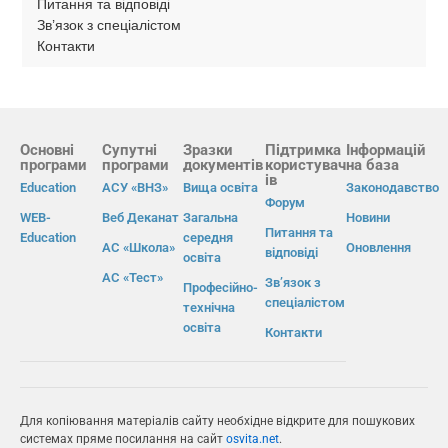
Питання та відповіді
Зв’язок з спеціалістом
Контакти
Основні
Супутні
Зразки
Підтримка
Інформацій
програми
програми
документів
користувач
на база
ів
Education
АСУ «ВНЗ»
Вища освіта
Законодавство
Форум
WEB-
Веб Деканат
Загальна
Новини
Питання та
Education
середня
АС «Школа»
Оновлення
відповіді
освіта
АС «Тест»
Зв’язок з
Професійно-
спеціалістом
технічна
освіта
Контакти
Для копіювання матеріалів сайту необхідне відкрите для пошукових
системах пряме посилання на сайт
osvita.net
.