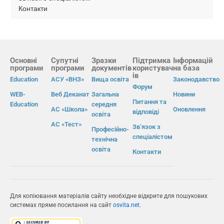
Контакти
Основні
Супутні
Зразки
Підтримка
Інформацій
програми
програми
документів
користувач
на база
ів
Education
АСУ «ВНЗ»
Вища освіта
Законодавство
Форум
WEB-
Веб Деканат
Загальна
Новини
Питання та
Education
середня
АС «Школа»
Оновлення
відповіді
освіта
АС «Тест»
Зв’язок з
Професійно-
спеціалістом
технічна
освіта
Контакти
Для копіювання матеріалів сайту необхідне відкрите для пошукових
системах пряме посилання на сайт
osvita.net
.