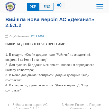
УКР
ENG
Вийшла нова версія АС «Деканат»
2.5.1.2
Опубліковано
27.12.2016
ЗМІНИ ТА ДОПОВНЕННЯ В ПРОГРАМІ:
1. В модуль «Сесії» додано поле “Рейтинг” та академічні,
соціальні та іменні стипендії;
2. Для публікацій додано можливість внесення порядкового
номеру співавтора;
3. В меню довідників “Контракти” додано довідник “Види
контрактів”;
4. В контракти додано нові поля: “Дата контракту”, “Вид
контракту”.
‹
Вийшла нова версія АС
З Новим Роком та Різдвом
«Деканат» 2.5.1.1
Христовим!
›