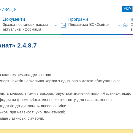
УКР
РИЗАЦІЯ
Документи
Програми
І
нат» 2.4.8.7
 колонку «Назва для звітів».
порт наказів навчальної картки з однаковою датою «Актуально з».
амість кількості тижнів використовується значення поля «Частина», якщо
афедри на формі «Закріплення контингенту для навантаження».
одатків до дипломів» внесено зміни:
кові при наявності укр. по-батькові;
лише латинські символи.