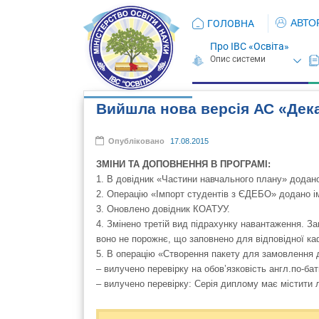
АВТО
ГОЛОВНА
Про ІВС «Освіта»
Вийшла нова версія АС «Дека
Опубліковано
17.08.2015
ЗМІНИ ТА ДОПОВНЕННЯ В ПРОГРАМІ:
1. В довідник «Частини навчального плану» додано
2. Операцію «Імпорт студентів з ЄДЕБО» додано ім
3. Оновлено довідник КОАТУУ.
4. Змінено третій вид підрахунку навантаження. З
воно не порожнє, що заповнено для відповідної к
5. В операцію «Створення пакету для замовлення д
– вилучено перевірку на обов’язковість англ.по-бать
– вилучено перевірку: Серія диплому має містити 