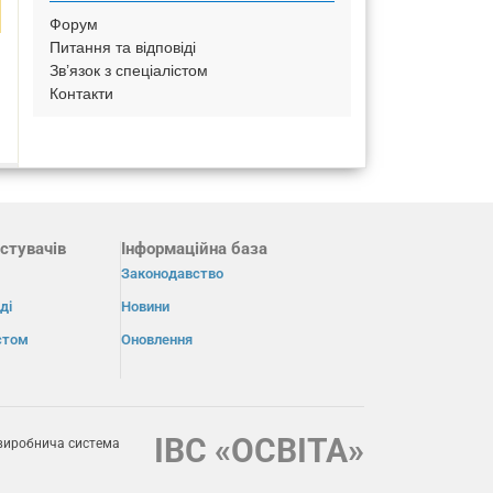
Форум
Питання та відповіді
Зв’язок з спеціалістом
Контакти
стувачів
Інформаційна база
Законодавство
ді
Новини
істом
Оновлення
ІВС «ОСВІТА»
виробнича система