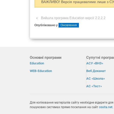
ВАЖЛИВО! Версія працюватиме лише з СУ
‹
Вийшла програма Education версії 2.2.2.2
Опубліковано у
Оновлення
Основні програми
Супутні прогр
Education
АСУ «ВНЗ»
WEB-Education
Веб Деканат
АС «Школа»
АС «Тест»
Для копіювання матеріалів сайту необхідне відкрите для
пошукових системах пряме посилання на сайт
osvita.net
.