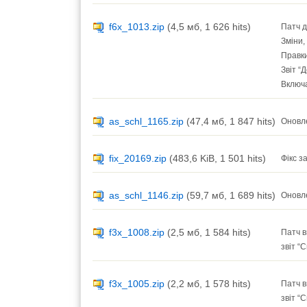
f6x_1013.zip
(4,5 мб, 1 626 hits)
Патч д
Зміни,
Правки
Звіт “
Включа
as_schl_1165.zip
(47,4 мб, 1 847 hits)
Оновле
fix_20169.zip
(483,6 KiB, 1 501 hits)
Фікс з
as_schl_1146.zip
(59,7 мб, 1 689 hits)
Оновле
f3x_1008.zip
(2,5 мб, 1 584 hits)
Патч в
звіт “
f3x_1005.zip
(2,2 мб, 1 578 hits)
Патч в
звіт “