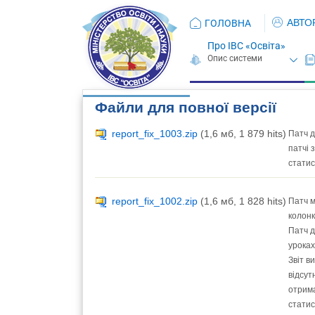
АВТО
ГОЛОВНА
Про ІВС «Освіта»
Файли для повної версії
report_fix_1003.zip
(1,6 мб, 1 879 hits)
Патч д
патчі 
статис
report_fix_1002.zip
(1,6 мб, 1 828 hits)
Патч м
колонк
Патч д
уроках
Звіт в
відсут
отрима
статис