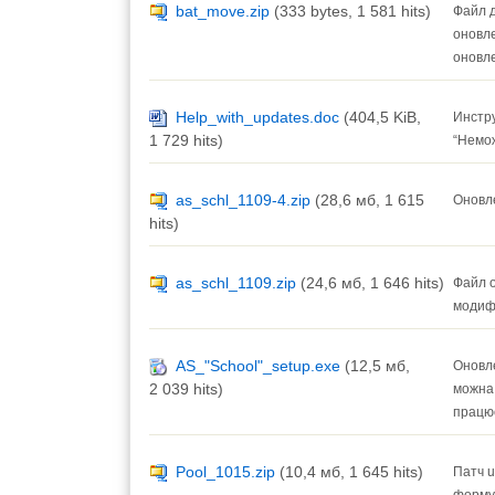
bat_move.zip
(333 bytes, 1 581 hits)
Файл д
оновле
оновле
Help_with_updates.doc
(404,5 KiB,
Инстру
1 729 hits)
“Немож
as_schl_1109-4.zip
(28,6 мб, 1 615
Оновле
hits)
as_schl_1109.zip
(24,6 мб, 1 646 hits)
Файл о
модифі
AS_"School"_setup.exe
(12,5 мб,
Оновле
2 039 hits)
можна 
працює
Pool_1015.zip
(10,4 мб, 1 645 hits)
Патч u