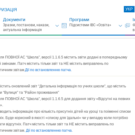
УКР
РИЗАЦІЯ
Документи
Програми
І
ля ПОВНОЇ АС “Школа”, версії 1.1.6.5 містить звіти додані в попередньому
зі змінами. Патч містить тільки звіт та НЕ містить виправлень по
тичним звітам.
Дії по встановленню патча.
істить оновлений звіт “Детальна інформація по учнях школи”, що містить
и “Вулиця” та “Район проживання”
ля ПОВНОЇ АС “Школа”, версії 1.1.6.5 для додання звіту «Відсутні на певних
».
иводить інформацію про кількість присутніх дітей на уроці та поіменні списки
ніх. Буде корисний в якості «списку для їдальні» чи у випадку коли потрібно
ти відсутніх. Патч містить тільки звіт та НЕ містить виправлень по
тичним звітам.
Дії по встановленню патча.