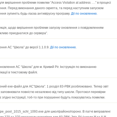
ля вирішення проблеми помилки “Access Violation at address ….” в процесі
ння. Перед виконання даного скрипта, та перед наступним запуском
ння зупиніть будь-ласка антивірусну програму.
Дії по оновленню.
кція, щодо вирішення проблеми запуску оновлення з повідомленням
ливо приєднатися до сервера”.
ння АС “Школа” до версії 1.1.0.9.
Дії по оновленню.
новлення АС “Школа” для м. Кривий Ріг. Інструкція по виконанню
кації в текстовому файлі.
ний ехе-файл для АС”Школа”. 1 розділ 83-РВК розблоковано. Тепер звіт
заповнювати повністю незалежно від типу школи. Протокол перевірки
 згідно інструкції, тоб-то при порушенні будуть показуватись помилки.
pe_pool_1015_schl_1093.exe для школ/районо/гороно. В патчі виправлені