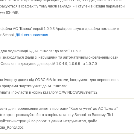
и 270 та 370 протоколу перевірки для 83-РВК; Звіт Д4 (школи ІІІ та ІІ-ІІІ
рахуються в графах \”у тому числі заклади І-ІІІ ступенів); вхідні параметри
уку 83-РВК.
 файли АС “Школа” версії 1.0.9.3 Архів розпакувати, файли покласти в
г School.
Дії зі встановлення.
для модифікації БД АС “Школа” до версії 1.0.9.3
ві знаходяться фали з інтрукціями та автоматичним оновленням бази
 Оновлення доступне для версій 1.0.4.9, 1.0.6.9 та 1.0.7.0
я імпорту даних під ODBC бібліотеками, Інструмент для перенесення
з програми “Картка учня” до АС “Школа”
увати і покласти в корінь каталогу C:\WINDOWS\system32
мент для перенесення анкет з програми “Картка учня” до АС “Школа”
те архів, розпакуйте його в корінь каталогу School на Вашому ПК і
уйтесь інструкцій по роботі з даним інструментом, файл
kcija_Kont3.doc