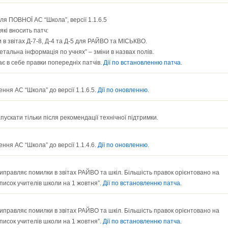
ля ПОВНОЇ АС “Школа”, версії 1.1.6.5
 які вносить патч:
 в звітах Д-7-8, Д-4 та Д-5 для РАЙВО та МІСЬКВО.
Детальна інформація по учнях” – зміни в назвах полів.
є в себе правки попередніх патчів.
Дії по встановленню патча.
ння АС “Школа” до версії 1.1.6.5.
Дії по оновленню.
апускати тільки після рекомендації технічної підтримки.
ння АС “Школа” до версії 1.1.4.6.
Дії по оновленню.
иправляє помилки в звітах РАЙВО та шкіл. Більшість правок орієнтовано на
Список учителів школи на 1 жовтня”.
Дії по встановленню патча.
иправляє помилки в звітах РАЙВО та шкіл. Більшість правок орієнтовано на
Список учителів школи на 1 жовтня”.
Дії по встановленню патча.