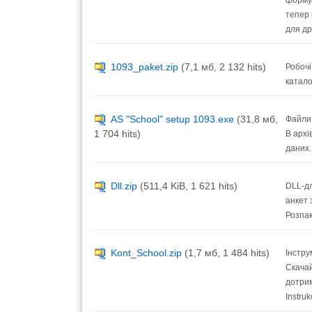
формул
тепер 
для др
1093_paket.zip
(7,1 мб, 2 132 hits)
Робочі
катало
AS "School" setup 1093.exe
(31,8 мб,
Файли 
1 704 hits)
В архі
даних.
Dll.zip
(511,4 KiB, 1 621 hits)
DLL-дл
анкет 
Розпак
Kont_School.zip
(1,7 мб, 1 484 hits)
Інстру
Скачай
дотрим
Instru