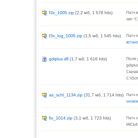
f3x_1005.zip
(2,2 мб, 1 578 hits)
Патч в
звіт “
f3x_log_1005.zip
(1,5 мб, 1 545 hits)
Патч п
встан
gdiplus.dll
(1,7 мб, 1 616 hits)
Після 
gdiplus
Скачай
С:\\Sc
as_schl_1134.zip
(31,7 мб, 1 714 hits)
Патч п
оновл
fix_1014.zip
(3,1 мб, 1 723 hits)
Патч з
МІСЬ