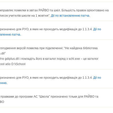
иправляє помилки в звітах РАЙВО та шкіл. Більшість правок орієнтовано на
Список учителів школи на 1 жовтня”.
Дії по встановленню патча.
ризначено для РУО, в яких не проходить модифікація до 1.1.3.4.
Дії по
овленню патча.
узгодження версій помилка при підключенні: “Не найдена бібліотека
.dll”
те gdiplus.dll і покладіть його в каталог поряд з schl.exe – це кателог
hool або D:\\School
ризначено для РУО, в яких не проходить модифікація до 1.1.3.4.
Дії по
енню.
 правками до програми АС “Школа” призначено тільки для РАЙВО та
КВО