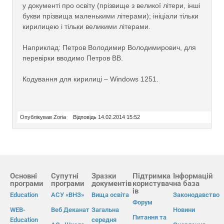
у документі про освіту (прізвище з великої літери, інші
букви прізвища маленькими літерами); ініціали тільки
кирилицею і тільки великими літерами.
Наприклад: Петров Володимир Володимирович, для
перевірки вводимо Петров ВВ.
Кодування для кирилиці – Windows 1251.
Опублікував Zoria
Відповідь 14.02.2014 15:52
Основні
Супутні
Зразки
Підтримка
Інформацій
програми
програми
документів
користувач
на база
ів
Education
АСУ «ВНЗ»
Вища освіта
Законодавство
Форум
WEB-
Веб Деканат
Загальна
Новини
Питання та
Education
середня