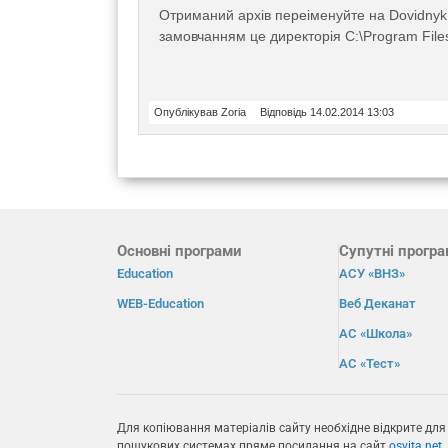
Отриманий архів переіменуйте на Dovidnyk.
замовчанням це директорія C:\Program File
Опублікував Zoria
Відповідь 14.02.2014 13:03
Основні програми
Супутні прогр
Education
АСУ «ВНЗ»
WEB-Education
Веб Деканат
АС «Школа»
АС «Тест»
Для копіювання матеріалів сайту необхідне відкрите для
пошукових системах пряме посилання на сайт
osvita.net
.