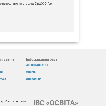
 встановлено програма Dp2000 (за
стувачів
Інформаційна база
Законодавство
ді
Новини
істом
Оновлення
ІВС «ОСВІТА»
виробнича система