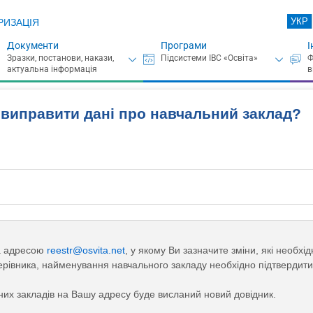
УКР
РИЗАЦІЯ
Документи
Програми
І
виправити дані про навчальний заклад?
за адресою
reestr@osvita.net
, у якому Ви зазначите зміни, які необхі
 керівника, найменування навчального закладу необхідно підтвердит
них закладів на Вашу адресу буде висланий новий довідник.