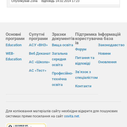
Опублікував Zoria
Відповідь 14.02.2014 17:23
Основні
Супутні
Зразки
Підтримка
Інформацій
програми
програми
документів
користувач
на база
ів
Education
АСУ «ВНЗ»
Вища освіта
Законодавство
Форум
WEB-
Веб Деканат
Загальна
Новини
Питання та
Education
середня
АС «Школа»
Оновлення
відповіді
освіта
АС «Тест»
Зв’язок з
Професійно-
спеціалістом
технічна
освіта
Контакти
Для копіювання матеріалів сайту необхідне відкрите для пошукових
системах пряме посилання на сайт
osvita.net
.