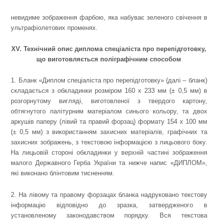
невидиме зображення фарбою, яка набуває зеленого свічення в
ультрафіолетових променях.
XV. Технічний опис диплома спеціаліста про перепідготовку,
що виготовляється поліграфічним способом
1. Бланк «Диплом спеціаліста про перепідготовку» (далі – бланк)
складається з обкладинки розміром 160 х 233 мм (± 0,5 мм) в
розгорнутому вигляді, виготовленої з твердого картону,
обтягнутого палітурним матеріалом синього кольору, та двох
аркушів паперу (лівий та правий форзац) формату 154 х 100 мм
(± 0,5 мм) з використанням захисних матеріалів, графічних та
захисних зображень, з текстовою інформацією з лицьового боку.
На лицьовій стороні обкладинки у верхній частині зображення
малого Державного Герба України та нижче напис «ДИПЛОМ»,
які виконано блінтовим тисненням.
2. На лівому та правому форзацах бланка надруковано текстову
інформацію відповідно до зразка, затвердженого в
установленому законодавством порядку. Вся текстова