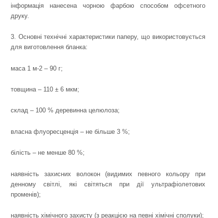
інформація нанесена чорною фарбою способом офсетного
друку.
3. Основні технічні характеристики паперу, що використовується
для виготовлення бланка:
маса 1 м
-2
– 90 г;
товщина – 110 ± 6 мкм;
склад – 100 % деревинна целюлоза;
власна флуоресценція – не більше 3 %;
білість – не менше 80 %;
наявність захисних волокон (видимих певного кольору при
денному світлі, які світяться при дії ультрафіолетових
променів);
наявність хімічного захисту (з реакцією на певні хімічні сполуки);