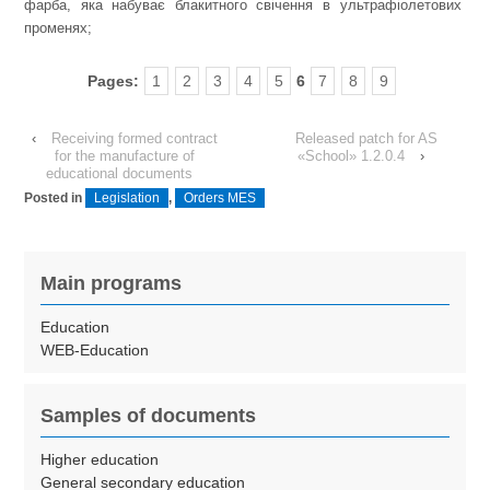
фарба, яка набуває блакитного свічення в ультрафіолетових
променях;
Pages:
1
2
3
4
5
6
7
8
9
‹
Receiving formed contract
Released patch for AS
for the manufacture of
«School» 1.2.0.4
›
educational documents
Posted in
Legislation
,
Orders MES
Main programs
Education
WEB-Education
Samples of documents
Higher education
General secondary education