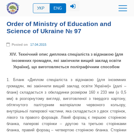
УКР
ENG
Order of Ministry of Education and
Science of Ukraine № 97
Posted on
17.04.2015
XIV. Технічний опис диплома спеціаліста з відзнакою (для
іноземних громадян, які закінчили вищий заклад освіти
України), що виготовляється поліграфічним способом
1. Бланк «Диплом спеціаліста з відзнакою (для іноземних
громадян, які закінчили вищий заклад освіти України)» (далі –
бланк) складається з обкладинки розміром 160 х 233 мм (± 0,5
мм) в розгорнутому вигляді, виготовленої з твердого картону,
обтягнутого палітурним матеріалом червоного кольору,
внутрішньої паперової частини, яка складається з двох сторінок,
лівого та правого форзаців. Лівий форзац є першою сторінкою
бланка, паперові сторінки – другою та третьою сторінками
бланка, правий форзац – четвертою сторінкою бланка. Сторінки