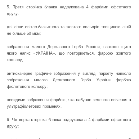
5. Третя сторінка бланка надрукована 4 фарбами офсетного
друку:
дві сітки світло-блакитного та жовтого кольорів товщиною ліній
не більше 50 мкм;
зображення малого Державного Герба України, навколо щита
якого напис «УКРАЇНА», що повторюється, фарбою жовтого
кольору;
антисканерне графічне зображення у вигляді паркету навколо
зображення малого Державного Герба України фарбою
фіолетового кольору;
невидиме зображення фарбою, яка набуває зеленого свічення в
ультрафіолетових променях.
6. Четверта сторінка бланка надрукована 4 фарбами офсетного
друку: