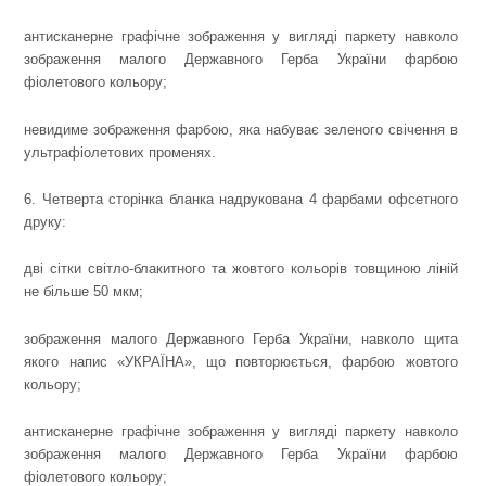
антисканерне графічне зображення у вигляді паркету навколо
зображення малого Державного Герба України фарбою
фіолетового кольору;
невидиме зображення фарбою, яка набуває зеленого свічення в
ультрафіолетових променях.
6. Четверта сторінка бланка надрукована 4 фарбами офсетного
друку:
дві сітки світло-блакитного та жовтого кольорів товщиною ліній
не більше 50 мкм;
зображення малого Державного Герба України, навколо щита
якого напис «УКРАЇНА», що повторюється, фарбою жовтого
кольору;
антисканерне графічне зображення у вигляді паркету навколо
зображення малого Державного Герба України фарбою
фіолетового кольору;