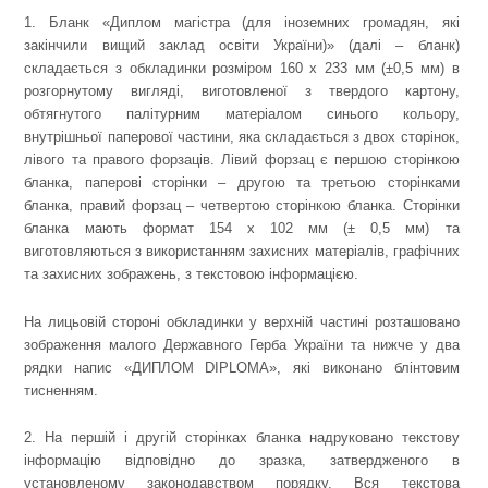
1. Бланк «Диплом магістра (для іноземних громадян, які
закінчили вищий заклад освіти України)» (далі – бланк)
складається з обкладинки розміром 160 х 233 мм (±0,5 мм) в
розгорнутому вигляді, виготовленої з твердого картону,
обтягнутого палітурним матеріалом синього кольору,
внутрішньої паперової частини, яка складається з двох сторінок,
лівого та правого форзаців. Лівий форзац є першою сторінкою
бланка, паперові сторінки – другою та третьою сторінками
бланка, правий форзац – четвертою сторінкою бланка. Сторінки
бланка мають формат 154 х 102 мм (± 0,5 мм) та
виготовляються з використанням захисних матеріалів, графічних
та захисних зображень, з текстовою інформацією.
На лицьовій стороні обкладинки у верхній частині розташовано
зображення малого Державного Герба України та нижче у два
рядки напис «ДИПЛОМ DIPLOMA», які виконано блінтовим
тисненням.
2. На першій і другій сторінках бланка надруковано текстову
інформацію відповідно до зразка, затвердженого в
установленому законодавством порядку. Вся текстова