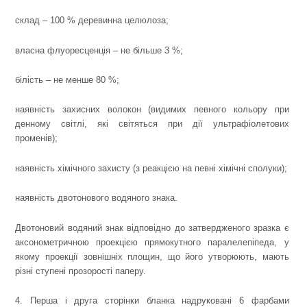
склад – 100 % деревинна целюлоза;
власна флуоресценція – не більше 3 %;
білість – не менше 80 %;
наявність захисних волокон (видимих певного кольору при
денному світлі, які світяться при дії ультрафіолетових
променів);
наявність хімічного захисту (з реакцією на певні хімічні сполуки);
наявність двотонового водяного знака.
Двотоновий водяний знак відповідно до затвердженого зразка є
аксонометричною проекцією прямокутного паралелепіпеда, у
якому проекції зовнішніх площин, що його утворюють, мають
різні ступені прозорості паперу.
4. Перша і друга сторінки бланка надруковані 6 фарбами