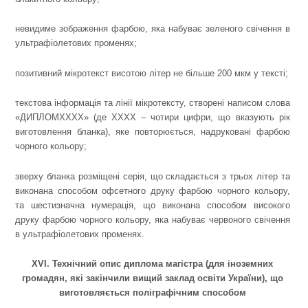
невидиме зображення фарбою, яка набуває зеленого свічення в
ультрафіолетових променях;
позитивний мікротекст висотою літер не більше 200 мкм у тексті;
текстова інформація та лінії мікротексту, створені написом слова
«ДИПЛОМХХХХ» (де ХХХХ – чотири цифри, що вказують рік
виготовлення бланка), яке повторюється, надруковані фарбою
чорного кольору;
зверху бланка розміщені серія, що складається з трьох літер та
виконана способом офсетного друку фарбою чорного кольору,
та шестизначна нумерація, що виконана способом високого
друку фарбою чорного кольору, яка набуває червоного свічення
в ультрафіолетових променях.
XVI. Технічний опис диплома магістра (для іноземних
громадян, які закінчили вищий заклад освіти України), що
виготовляється поліграфічним способом