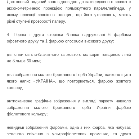
Двотоновий водяний знак відповідно до затвердженого зразка є
аксонометричною проекцією прямокутного паралелепіпеда, у
якому проекції зовнішніх площин, що його утворюють, мають
різні ступені прозорості паперу.
4. Перша і друга сторінки бланка надруковані 6 фарбами
офсетного друку та 1 фарбою способом високого друку:
дві сітки світло-блакитного та жовтого кольорів товщиною ліній
не більше 50 мкм;
два зображення малого Державного Герба України, навколо щита
якого напис «УКРАЇНА», що повторюється, фарбою жовтого
кольору;
антисканерне графічне зображення у вигляді паркету навколо
зображення малого Державного Герба України фарбою
фіолетового кольору;
невидимі зображення фарбами, одна з них фарба, яка набуває
зеленого свічення в ультрафіолетових променях, та друга