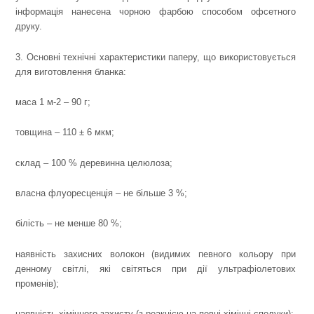
інформація нанесена чорною фарбою способом офсетного
друку.
3. Основні технічні характеристики паперу, що використовується
для виготовлення бланка:
маса 1 м
-2
– 90 г;
товщина – 110 ± 6 мкм;
склад – 100 % деревинна целюлоза;
власна флуоресценція – не більше 3 %;
білість – не менше 80 %;
наявність захисних волокон (видимих певного кольору при
денному світлі, які світяться при дії ультрафіолетових
променів);
наявність хімічного захисту (з реакцією на певні хімічні сполуки);