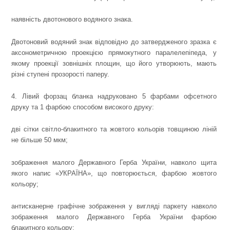
наявність двотонового водяного знака.
Двотоновий водяний знак відповідно до затвердженого зразка є
аксонометричною проекцією прямокутного паралелепіпеда, у
якому проекції зовнішніх площин, що його утворюють, мають
різні ступені прозорості паперу.
4. Лівий форзац бланка надруковано 5 фарбами офсетного
друку та 1 фарбою способом високого друку:
дві сітки світло-блакитного та жовтого кольорів товщиною ліній
не більше 50 мкм;
зображення малого Державного Герба України, навколо щита
якого напис «УКРАЇНА», що повторюється, фарбою жовтого
кольору;
антисканерне графічне зображення у вигляді паркету навколо
зображення малого Державного Герба України фарбою
блакитного кольору;