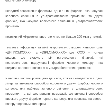
фіолетового кольору;
невидимі зображення фарбами, одне з них фарбою, яка набуває
зеленого свічення в ультрафіолетових променях, та друге
фарбою, яка набуває блакитного свічення в ультрафіолетових
променях;
позитивний мікротекст висотою літер не більше 200 мкм у тексті;
текстова інформація та лінії мікротексту, створені написом слів
«ДИПЛОМХХХХ» та «DIPLOMAХХХХ» (де ХХХХ – чотири
цифри, що вказують рік виготовлення бланка), які
повторюються, надруковані фарбою чорного кольору, яка
набуває зеленого свічення в ультрафіолетових променях;
у верхній частині розміщено дві серії, кожна складається з двох
літер та виконана способом офсетного друку фарбою чорного
кольору, яка набуває зеленого свічення в ультрафіолетових
променях, та дві шестизначні нумерації, що виконані способом
високого друку фарбою чорного кольору, яка проникає на зворот
паперу червоним кольором.