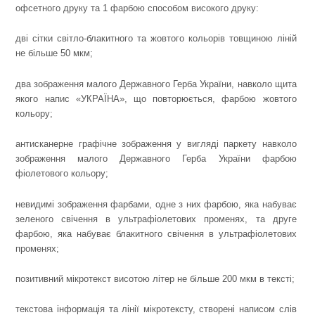
офсетного друку та 1 фарбою способом високого друку:
дві сітки світло-блакитного та жовтого кольорів товщиною ліній
не більше 50 мкм;
два зображення малого Державного Герба України, навколо щита
якого напис «УКРАЇНА», що повторюється, фарбою жовтого
кольору;
антисканерне графічне зображення у вигляді паркету навколо
зображення малого Державного Герба України фарбою
фіолетового кольору;
невидимі зображення фарбами, одне з них фарбою, яка набуває
зеленого свічення в ультрафіолетових променях, та друге
фарбою, яка набуває блакитного свічення в ультрафіолетових
променях;
позитивний мікротекст висотою літер не більше 200 мкм в тексті;
текстова інформація та лінії мікротексту, створені написом слів