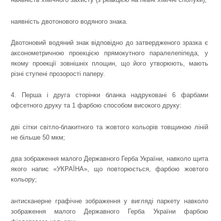
наявність двотонового водяного знака.
Двотоновий водяний знак відповідно до затвердженого зразка є
аксонометричною проекцією прямокутного паралелепіпеда, у
якому проекції зовнішніх площин, що його утворюють, мають
різні ступені прозорості паперу.
4. Перша і друга сторінки бланка надруковані 6 фарбами
офсетного друку та 1 фарбою способом високого друку:
дві сітки світло-блакитного та жовтого кольорів товщиною ліній
не більше 50 мкм;
два зображення малого Державного Герба України, навколо щита
якого напис «УКРАЇНА», що повторюється, фарбою жовтого
кольору;
антисканерне графічне зображення у вигляді паркету навколо
зображення малого Державного Герба України фарбою