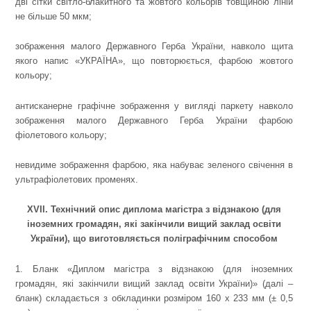
дві сітки світло-блакитного та жовтого кольорів товщиною ліній
не більше 50 мкм;
зображення малого Державного Герба України, навколо щита
якого напис «УКРАЇНА», що повторюється, фарбою жовтого
кольору;
антисканерне графічне зображення у вигляді паркету навколо
зображення малого Державного Герба України фарбою
фіолетового кольору;
невидиме зображення фарбою, яка набуває зеленого свічення в
ультрафіолетових променях.
XVII. Технічний опис диплома магістра з відзнакою (для
іноземних громадян, які закінчили вищий заклад освіти
України), що виготовляється поліграфічним способом
1. Бланк «Диплом магістра з відзнакою (для іноземних
громадян, які закінчили вищий заклад освіти України)» (далі –
бланк) складається з обкладинки розміром 160 х 233 мм (± 0,5