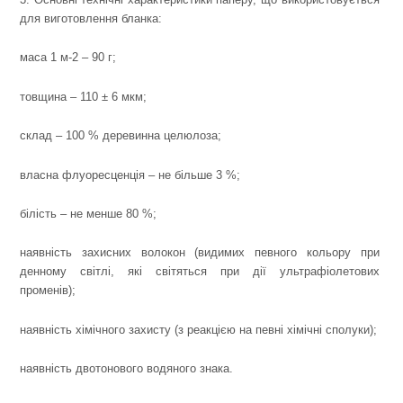
для виготовлення бланка:
маса 1 м
-2
– 90 г;
товщина – 110 ± 6 мкм;
склад – 100 % деревинна целюлоза;
власна флуоресценція – не більше 3 %;
білість – не менше 80 %;
наявність захисних волокон (видимих певного кольору при
денному світлі, які світяться при дії ультрафіолетових
променів);
наявність хімічного захисту (з реакцією на певні хімічні сполуки);
наявність двотонового водяного знака.