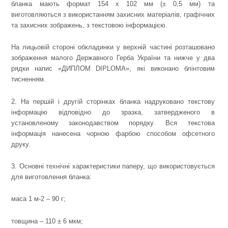
бланка мають формат 154 х 102 мм (± 0,5 мм) та
виготовляються з використанням захисних матеріалів, графічних
та захисних зображень, з текстовою інформацією.
На лицьовій стороні обкладинки у верхній частині розташовано
зображення малого Державного Герба України та нижче у два
рядки напис «ДИПЛОМ DIPLOMA», які виконано блінтовим
тисненням.
2. На першій і другій сторінках бланка надруковано текстову
інформацію відповідно до зразка, затвердженого в
установленому законодавством порядку. Вся текстова
інформація нанесена чорною фарбою способом офсетного
друку.
3. Основні технічні характеристики паперу, що використовується
для виготовлення бланка:
маса 1 м
-2
– 90 г;
товщина – 110 ± 6 мкм;