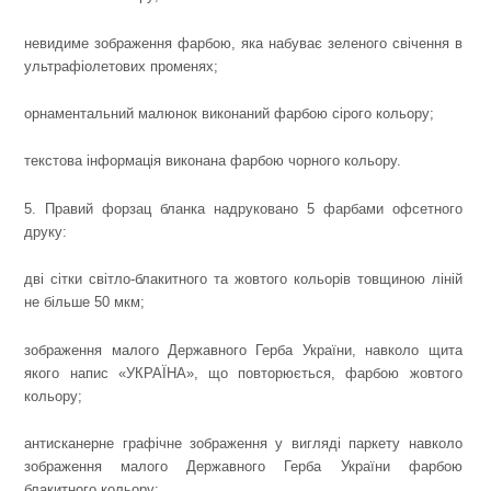
невидиме зображення фарбою, яка набуває зеленого свічення в
ультрафіолетових променях;
орнаментальний малюнок виконаний фарбою сірого кольору;
текстова інформація виконана фарбою чорного кольору.
5. Правий форзац бланка надруковано 5 фарбами офсетного
друку:
дві сітки світло-блакитного та жовтого кольорів товщиною ліній
не більше 50 мкм;
зображення малого Державного Герба України, навколо щита
якого напис «УКРАЇНА», що повторюється, фарбою жовтого
кольору;
антисканерне графічне зображення у вигляді паркету навколо
зображення малого Державного Герба України фарбою
блакитного кольору;