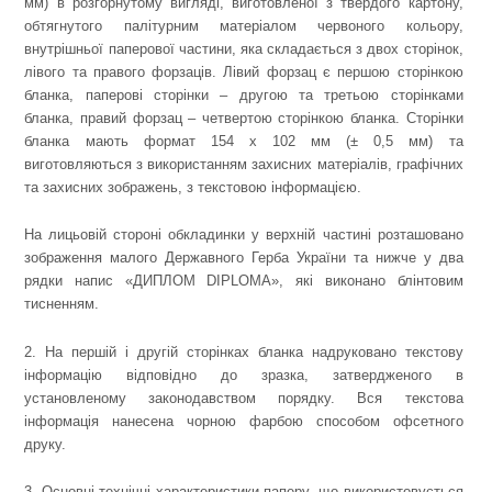
мм) в розгорнутому вигляді, виготовленої з твердого картону,
обтягнутого палітурним матеріалом червоного кольору,
внутрішньої паперової частини, яка складається з двох сторінок,
лівого та правого форзаців. Лівий форзац є першою сторінкою
бланка, паперові сторінки – другою та третьою сторінками
бланка, правий форзац – четвертою сторінкою бланка. Сторінки
бланка мають формат 154 х 102 мм (± 0,5 мм) та
виготовляються з використанням захисних матеріалів, графічних
та захисних зображень, з текстовою інформацією.
На лицьовій стороні обкладинки у верхній частині розташовано
зображення малого Державного Герба України та нижче у два
рядки напис «ДИПЛОМ DIPLOMA», які виконано блінтовим
тисненням.
2. На першій і другій сторінках бланка надруковано текстову
інформацію відповідно до зразка, затвердженого в
установленому законодавством порядку. Вся текстова
інформація нанесена чорною фарбою способом офсетного
друку.
3. Основні технічні характеристики паперу, що використовується