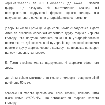
«ДИПЛОМХХХХ» та «DIPLOMAХХХХ» (де ХХХХ – чотири
цифри, що вказують рік виготовлення бланка), які
повторюються, надруковані фарбою чорного кольору, яка
набуває зеленого свічення в ультрафіолетових променях;
у верхній частині розміщено дві серії, кожна складається з двох
літер та виконана способом офсетного друку фарбою чорного
кольору, яка набуває зеленого свічення в ультрафіолетових
променях, та дві шестизначні нумерації, що виконані способом
високого друку фарбою чорного кольору, яка проникає на зворот
паперу червоним кольором.
5. Третя сторінка бланка надрукована 4 фарбами офсетного
друку:
дві сітки світло-блакитного та жовтого кольорів товщиною ліній
не більше 50 мкм;
зображення малого Державного Герба України, навколо щита
якого напис «УКРАЇНА», що повторюється, фарбою жовтого
кольору;