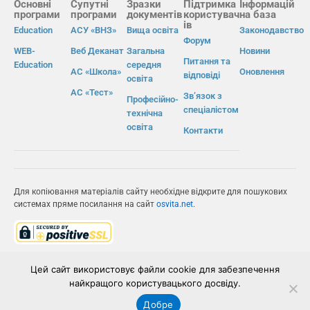
Основні
Супутні
Зразки
Підтримка
Інформацій
програми
програми
документів
користувач
на база
ів
Education
АСУ «ВНЗ»
Вища освіта
Законодавство
Форум
WEB-
Веб Деканат
Загальна
Новини
Питання та
Education
середня
АС «Школа»
Оновлення
відповіді
освіта
АС «Тест»
Зв’язок з
Професійно-
спеціалістом
технічна
освіта
Контакти
Для копіювання матеріалів сайту необхідне відкрите для пошукових
системах пряме посилання на сайт
osvita.net
.
© Інформаційно-виробнича система «Освіта» 2026.
Цей сайт використовує файли cookie для забезпечення
найкращого користувацького досвіду.
ІВС «ОСВІТА»
Добре