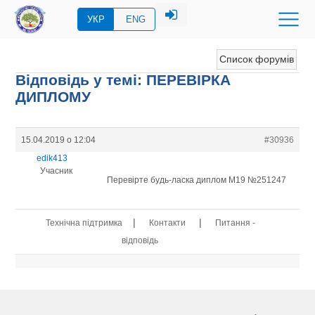
УКР
ENG
Список форумів
Відповідь у темі: ПЕРЕВIРКА
ДИПЛОМУ
15.04.2019 о 12:04
#30936
edik413
Учасник
Перевірте будь-ласка диплом М19 №251247
|
|
Технічна підтримка
Контакти
Питання -
відповідь