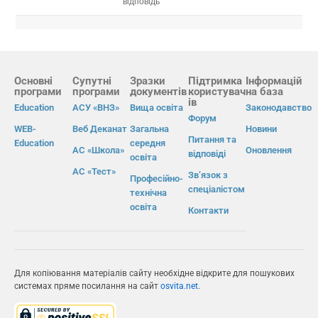
відповідь
Основні
Супутні
Зразки
Підтримка
Інформацій
програми
програми
документів
користувач
на база
ів
Education
АСУ «ВНЗ»
Вища освіта
Законодавство
Форум
WEB-
Веб Деканат
Загальна
Новини
Питання та
Education
середня
АС «Школа»
Оновлення
відповіді
освіта
АС «Тест»
Зв’язок з
Професійно-
спеціалістом
технічна
освіта
Контакти
Для копіювання матеріалів сайту необхідне відкрите для пошукових
системах пряме посилання на сайт
osvita.net
.