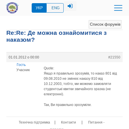
УКР
ENG
Список форумів
Re:Re: Де можна ознайомитися з
наказом?
01.01.2012 о 00:00
#21550
Гость
Quote:
Учасник
Якщо я правильно зрозумів, то наказ 801 від
09.08.2010 не змінює наказу 810 від
10.12.2003, тобто, ми можемо замовляти
студентські квитки звичайного зразка (не
електронні).
Так, Ви правильно зрозуміли.
|
|
Технічна підтримка
Контакти
Питання -