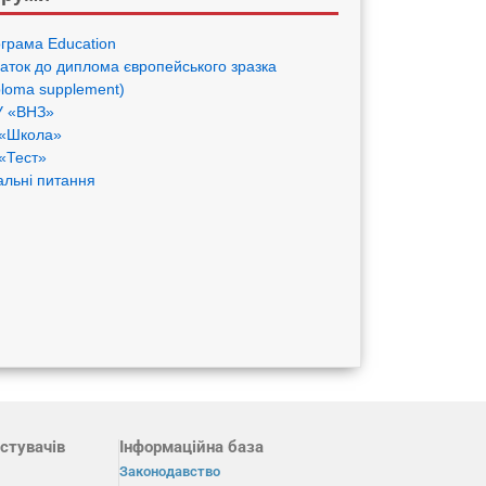
грама Eduсation
аток до диплома європейського зразка
ploma supplement)
 «ВНЗ»
«Школа»
«Тест»
альні питання
стувачів
Інформаційна база
Законодавство