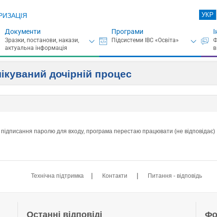
УКР
РИЗАЦІЯ
Документи
Програми
І
очікуваний дочірній процес
 підписання паролю для входу, програма перестаю працювати (не відповідає)
|
|
Технічна підтримка
Контакти
Питання - відповідь
Останні відповіді
Фо