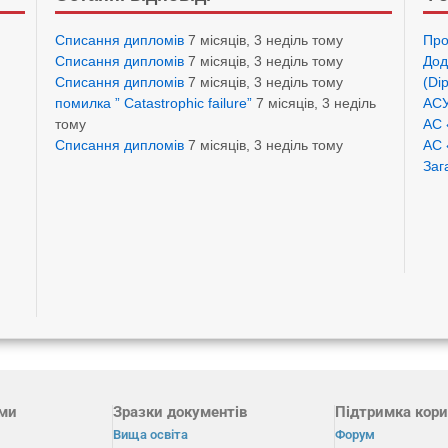
Списання дипломів
7 місяців, 3 неділь тому
Про
Списання дипломів
7 місяців, 3 неділь тому
Дод
Списання дипломів
7 місяців, 3 неділь тому
(Di
помилка ” Catastrophic failure”
7 місяців, 3 неділь
АСУ
тому
АС 
Списання дипломів
7 місяців, 3 неділь тому
АС 
Заг
ами
Зразки документів
Підтримка кори
Вища освіта
Форум