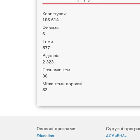
Користувачі
103 614
Форуми
6
Теми
577
Відповіді
2 323
Позначки тем
36
Мітки теми порожні
82
Основні програми
Супутні прогр
Education
АСУ «ВНЗ»