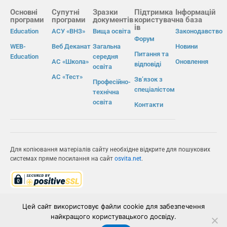
Основні
Супутні
Зразки
Підтримка
Інформацій
програми
програми
документів
користувач
на база
ів
Education
АСУ «ВНЗ»
Вища освіта
Законодавство
Форум
WEB-
Веб Деканат
Загальна
Новини
Питання та
Education
середня
АС «Школа»
Оновлення
відповіді
освіта
АС «Тест»
Зв’язок з
Професійно-
спеціалістом
технічна
освіта
Контакти
Для копіювання матеріалів сайту необхідне відкрите для пошукових
системах пряме посилання на сайт
osvita.net
.
© Інформаційно-виробнича система «Освіта» 2026.
Цей сайт використовує файли cookie для забезпечення
найкращого користувацького досвіду.
ІВС «ОСВІТА»